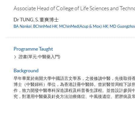
Associate Head of College of Life Sciences and Techn
Dr TUNG, S. 董爽博士
BA
Nankai
; BChinMed
HK
; MChinMed(Acup & Mox)
HK
; MD
Guangzho
Programme Taught
證書(單元:中醫藥入門)
Background
早年畢業於南開大學中國語言文學系，之後修讀中醫，先後取得
博士（中醫婦科）學位，為香港註冊中醫師。曾於醫管局轄下診
作，致力開發中醫專科深造課程及科普養生課程。並曾設計參與
究，對運用中醫藥及針灸方法治療痛症、中風後遺症、肥胖病及