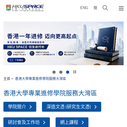
Skip
打
ENG
簡
to
彈
main
開
出
Main
content
搜
主
content
選
尋
start
單
介
面
按下以暫停幻燈片
主頁
香港大學專業進修學院服務大灣區
香港大學專業進修學院服務大灣區
學院簡介
深造文憑 (研究生文憑)
研討會及工作坊
網上課程