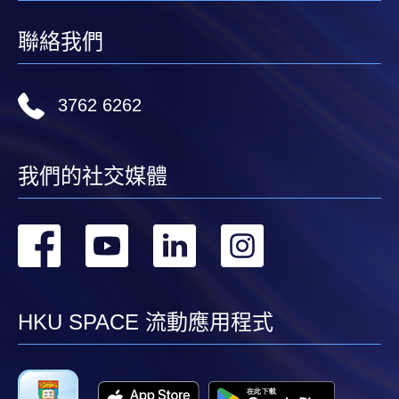
聯絡我們
3762 6262
我們的社交媒體
轉
轉
轉
轉
到
到
到
到
facebook
youtube
linkedin
instag
HKU SPACE 流動應用程式