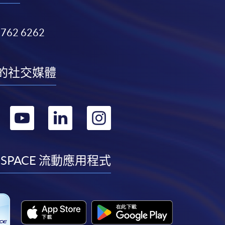
3762 6262
的社交媒體
轉
轉
轉
轉
到
到
到
到
facebook
youtube
linkedin
instagram
 SPACE 流動應用程式