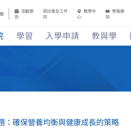
活動預
研討會及工作
教學中
學員網
簡
告
坊
心
站
院
學習
入學申請
教與學
題：確保營養均衡與健康成長的策略