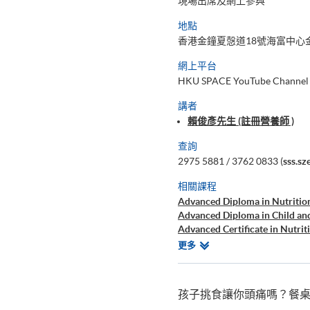
現場出席及網上參與
地點
香港金鐘夏愨道18號海富中心金
網上平台
HKU SPACE YouTube Channel
講者
賴俊彥先生 (註冊營養師 )
查詢
2975 5881 / 3762 0833 (
sss.s
相關課程
Advanced Diploma in Nutritio
Advanced Diploma in Child an
Advanced Certificate in Nutrit
Advanced Certificate in Clinic
相
更多
Certificate for Module (Nutri
關
Intolerance)
課
素食營養及食療基礎證書
程
孩子挑食讓你頭痛嗎？餐