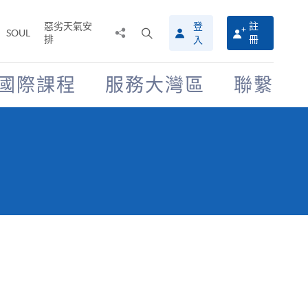
惡劣天氣安
登
註
分
打
SOUL
排
冊
入
享
開
至
搜
尋
國際課程
服務大灣區
聯繫
介
面