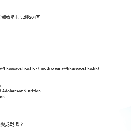
鐘教學中心2樓204室
ze@hkuspace.hku.hk / timothy.yeung@hkuspace.hku.hk
)
n
d Adolescent Nutrition
ion
al Nutrition and Health Promotion
tion and Dietary Management of Food Allergy and
桌變成戰場？