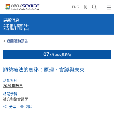
Skip
打
ENG
簡
to
彈
main
開
出
Main
content
搜
主
最新消息
content
選
尋
活動預告
start
單
介
面
<
返回活動預告
07
6月 2025
(星期六)
順勢療法的奧秘：原理、實踐與未來
活動系列
2025 開放日
相關學科
補充和整合醫學
分享
列印