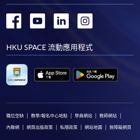
轉
轉
轉
轉
到
到
到
到
facebook
youtube
linkedin
instag
HKU SPACE 流動應用程式
職位空缺
教學/報名中心地點
學員網站
教師網站
內聯網
網頁出版政策
私隱政策
網站地圖
無障礙網頁