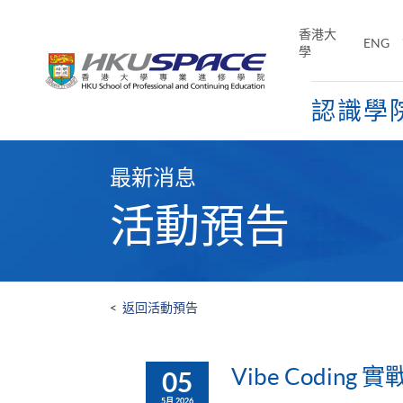
Skip
to
香港大
ENG
main
學
content
認識學
Main
content
最新消息
start
活動預告
<
返回活動預告
Vibe Coding
05
5月 2026