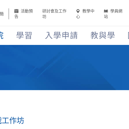
活動預
研討會及工作
教學中
學員網
簡
告
坊
心
站
院
學習
入學申請
教與學
 實戰工作坊