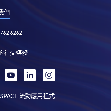
我們
3762 6262
的社交媒體
轉
轉
轉
轉
到
到
到
到
facebook
youtube
linkedin
instagram
 SPACE 流動應用程式