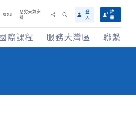
惡劣天氣安
登
註
分
打
SOUL
排
冊
入
享
開
至
搜
尋
國際課程
服務大灣區
聯繫
介
面