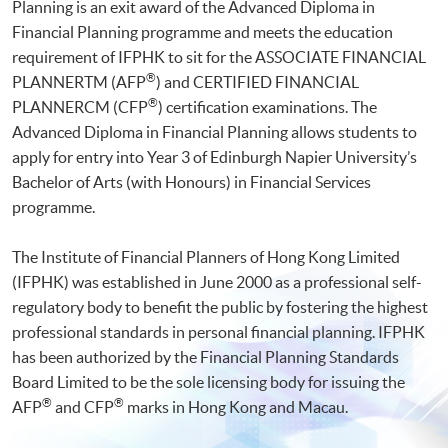
Planning is an exit award of the Advanced Diploma in
Financial Planning programme and meets the education
requirement of IFPHK to sit for the ASSOCIATE FINANCIAL
®
PLANNERTM (AFP
) and CERTIFIED FINANCIAL
®
PLANNERCM (CFP
) certification examinations. The
Advanced Diploma in Financial Planning allows students to
apply for entry into Year 3 of Edinburgh Napier University’s
Bachelor of Arts (with Honours) in Financial Services
programme.
The Institute of Financial Planners of Hong Kong Limited
(IFPHK) was established in June 2000 as a professional self-
regulatory body to benefit the public by fostering the highest
professional standards in personal financial planning. IFPHK
has been authorized by the Financial Planning Standards
Board Limited to be the sole licensing body for issuing the
®
®
AFP
and CFP
marks in Hong Kong and Macau.