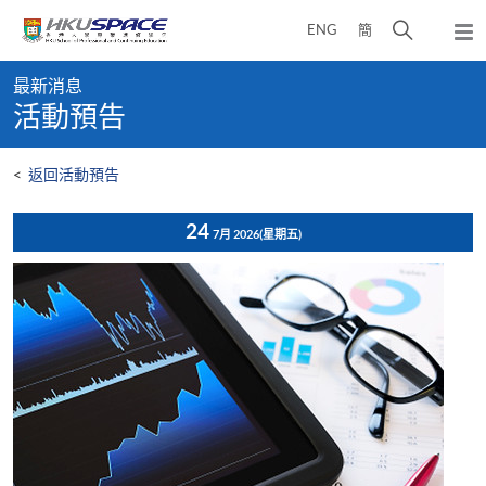
Skip
打
ENG
簡
to
彈
main
開
出
Main
content
搜
主
最新消息
content
選
尋
活動預告
start
單
介
面
<
返回活動預告
24
7月 2026
(星期五)