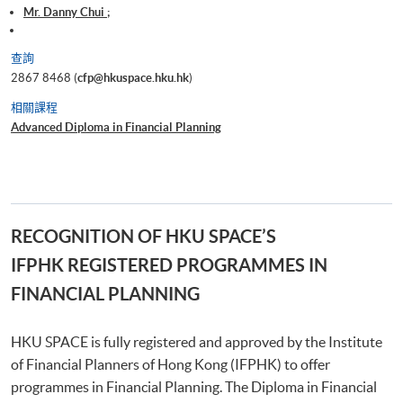
Mr. Danny Chui ;
查詢
2867 8468 (
cfp@hkuspace.hku.hk
)
相關課程
Advanced Diploma in Financial Planning
RECOGNITION OF HKU SPACE’S
IFPHK REGISTERED PROGRAMMES IN
FINANCIAL PLANNING
HKU SPACE is fully registered and approved by the Institute
of Financial Planners of Hong Kong (IFPHK) to offer
programmes in Financial Planning. The Diploma in Financial