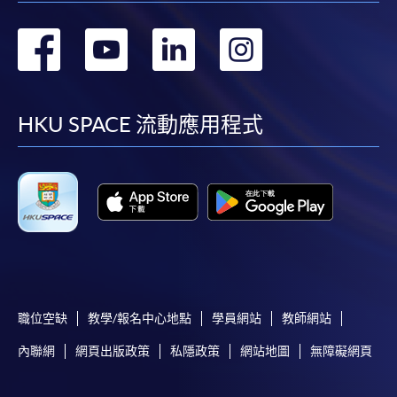
轉
轉
轉
轉
到
到
到
到
facebook
youtube
linkedin
instag
HKU SPACE 流動應用程式
職位空缺
教學/報名中心地點
學員網站
教師網站
內聯網
網頁出版政策
私隱政策
網站地圖
無障礙網頁