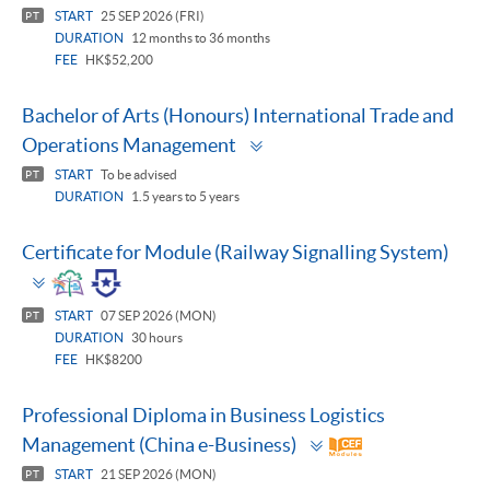
panel
START
25 SEP 2026 (FRI)
PT
DURATION
12 months to 36 months
FEE
HK$52,200
Bachelor of Arts (Honours) International Trade and
Toggle
Operations Management
panel
START
To be advised
PT
DURATION
1.5 years to 5 years
Certificate for Module (Railway Signalling System)
Toggle
panel
START
07 SEP 2026 (MON)
PT
DURATION
30 hours
FEE
HK$8200
Professional Diploma in Business Logistics
Toggle
Management (China e-Business)
panel
START
21 SEP 2026 (MON)
PT