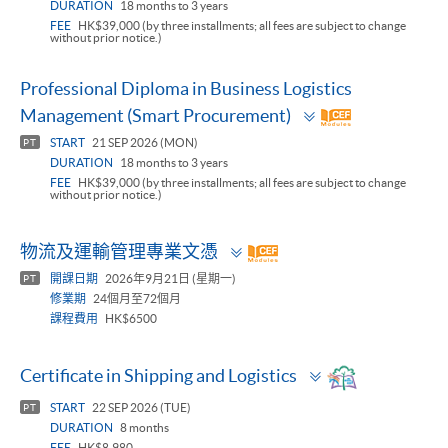
DURATION
18 months to 3 years
FEE
HK$39,000 (by three installments; all fees are subject to change
without prior notice.)
Professional Diploma in Business Logistics
Toggle
Management (Smart Procurement)
panel
START
21 SEP 2026 (MON)
PT
DURATION
18 months to 3 years
FEE
HK$39,000 (by three installments; all fees are subject to change
without prior notice.)
Toggle
物流及運輸管理專業文憑
panel
開課日期
2026年9月21日 (星期一)
PT
修業期
24個月至72個月
課程費用
HK$6500
Toggle
Certificate in Shipping and Logistics
panel
START
22 SEP 2026 (TUE)
PT
DURATION
8 months
FEE
HK$8,980