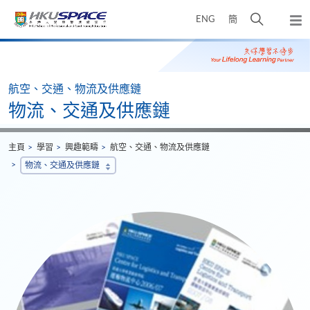
Skip
打
ENG
簡
to
彈
main
開
出
Main
content
搜
主
content
選
尋
start
單
介
航空、交通、物流及供應鏈
面
物流、交通及供應鏈
主頁
學習
興趣範疇
航空、交通、物流及供應鏈
物流、交通及供應鏈