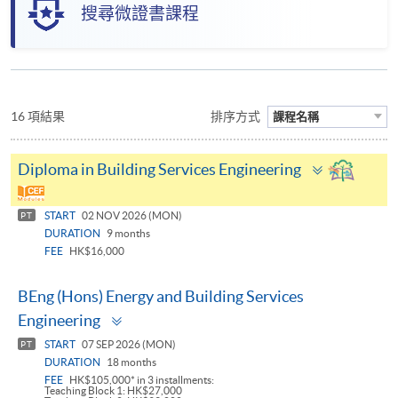
搜尋微證書課程
16 項結果
排序方式
課程名稱
Toggle
Diploma in Building Services Engineering
panel
START
02 NOV 2026 (MON)
PT
DURATION
9 months
FEE
HK$16,000
BEng (Hons) Energy and Building Services
Toggle
Engineering
panel
START
07 SEP 2026 (MON)
PT
DURATION
18 months
FEE
HK$105,000* in 3 installments:
Teaching Block 1: HK$27,000