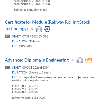
Teaching Block 2: HK$39,000
Teaching Block 3: HK$39,000
* Subject to annual changes
Certificate for Module (Railway Rolling Stock
Toggle
Technology)
panel
START
07 SEP 2026 (MON)
PT
DURATION
30 hours
FEE
HK$8200
Toggle
Advanced Diploma in Engineering
panel
START
05 OCT 2026 (MON)
PT
DURATION
2 years to 3 years
FEE
To be paid in 3 instalments per year and are subject to annual
revision without prior notice.
HK$18,800 (Year 1)
HK$27,900 (Year 2)
HK$37,800 (Year 3)
(effective date: 1 Sep 2023)