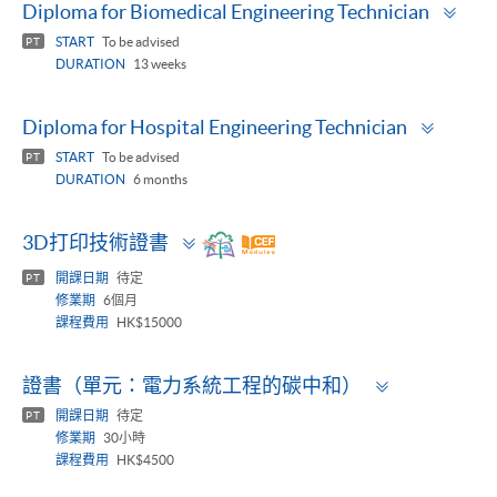
Tog
Diploma for Biomedical Engineering Technician
pan
START
To be advised
PT
DURATION
13 weeks
Toggle
Diploma for Hospital Engineering Technician
panel
START
To be advised
PT
DURATION
6 months
Toggle
3D打印技術證書
panel
開課日期
待定
PT
修業期
6個月
課程費用
HK$15000
Toggle
證書（單元：電力系統工程的碳中和）
panel
開課日期
待定
PT
修業期
30小時
課程費用
HK$4500