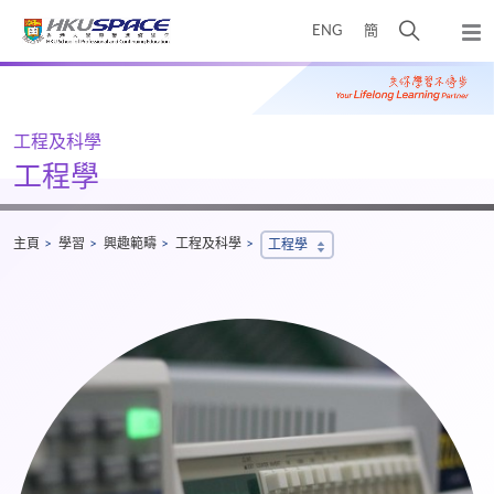
Skip
打
ENG
簡
to
彈
main
開
出
Main
content
搜
主
content
選
尋
start
單
介
工程及科學
面
工程學
主頁
學習
興趣範疇
工程及科學
工程學