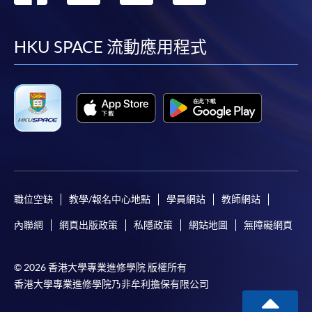
到
到
到
到
facebook
youtube
linkedin
instag
HKU SPACE 流動應用程式
職位空缺
教學/報名中心地點
學員網站
教師網站
內聯網
網頁出版政策
私隱政策
網站地圖
無障礙網頁
© 2026 香港大學專業進修學院 版權所有
香港大學專業進修學院乃非牟利擔保有限公司