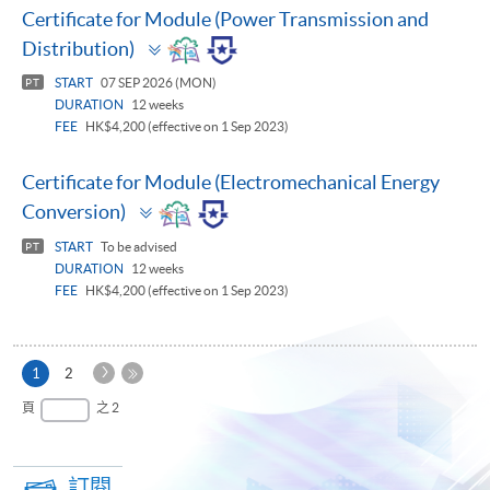
Certificate for Module (Power Transmission and
Toggle
Distribution)
panel
START
07 SEP 2026 (MON)
PT
DURATION
12 weeks
FEE
HK$4,200 (effective on 1 Sep 2023)
Certificate for Module (Electromechanical Energy
Toggle
Conversion)
panel
START
To be advised
PT
DURATION
12 weeks
FEE
HK$4,200 (effective on 1 Sep 2023)
下
本
1
2
一
頁
最
頁
之 2
頁
後
一
頁
訂閱