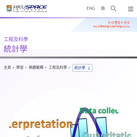
Skip
打
ENG
簡
to
彈
main
開
出
Main
content
搜
主
content
選
尋
start
單
介
工程及科學
面
統計學
主頁
學習
興趣範疇
工程及科學
統計學