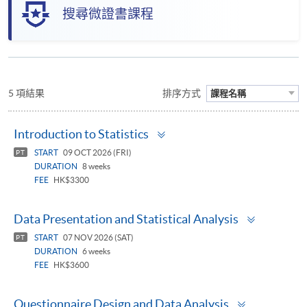
搜尋微證書課程
5 項結果
排序方式
課程名稱
Toggle
Introduction to Statistics
panel
START
09 OCT 2026 (FRI)
PT
DURATION
8 weeks
FEE
HK$3300
Toggle
Data Presentation and Statistical Analysis
panel
START
07 NOV 2026 (SAT)
PT
DURATION
6 weeks
FEE
HK$3600
Toggle
Questionnaire Design and Data Analysis