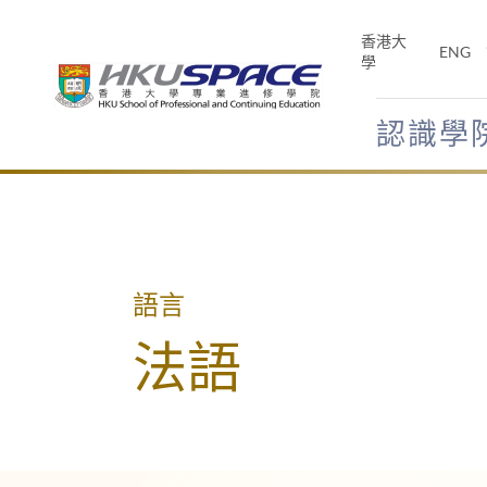
Skip
to
香港大
ENG
main
學
content
認識學
Main
content
start
語言
法語