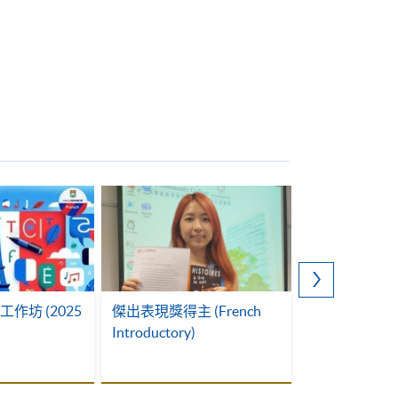
為食法語 – 
文化與必學餐廳
年11月)
作坊 (2025
傑出表現獎得主 (French
Introductory)