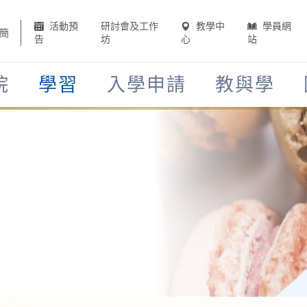
活動預
研討會及工作
教學中
學員網
簡
告
坊
心
站
院
學習
入學申請
教與學