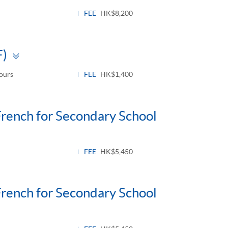
FEE
HK$8,200
Toggle
F)
panel
hours
FEE
HK$1,400
French for Secondary School
FEE
HK$5,450
French for Secondary School