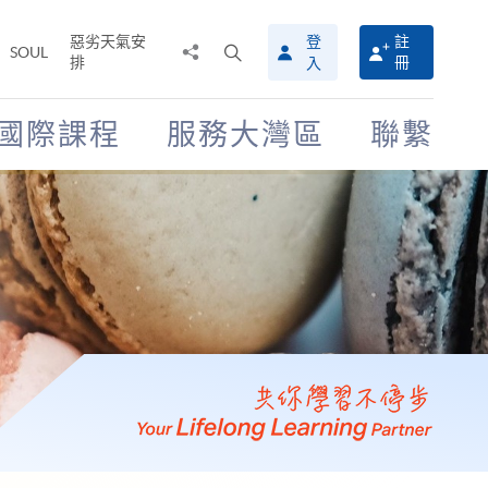
惡劣天氣安
登
註
分
打
SOUL
排
冊
入
享
開
至
搜
尋
國際課程
服務大灣區
聯繫
介
面