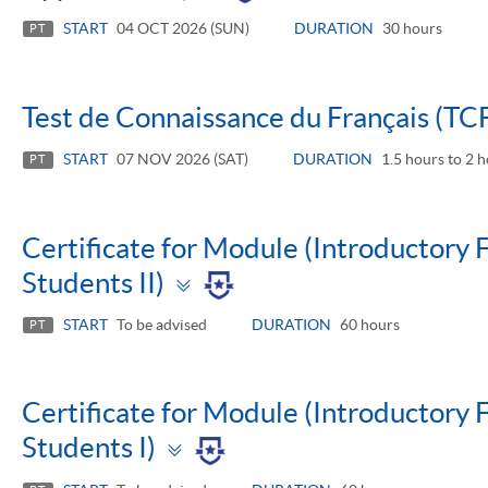
panel
START
04 OCT 2026 (SUN)
DURATION
30 hours
PT
Test de Connaissance du Français (TC
START
07 NOV 2026 (SAT)
DURATION
1.5 hours to 2 
PT
Certificate for Module (Introductory 
Toggle
Students II)
panel
START
To be advised
DURATION
60 hours
PT
Certificate for Module (Introductory 
Toggle
Students I)
panel