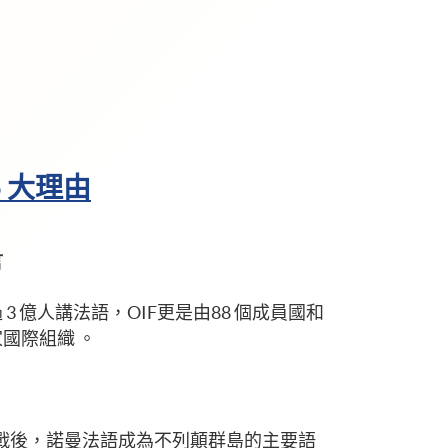
5 大理由
言
3 億人講法語，OIF更是由88 個成員國和
國際組織 。
的征戰後，諾曼法語成為不列顛群島的主要語