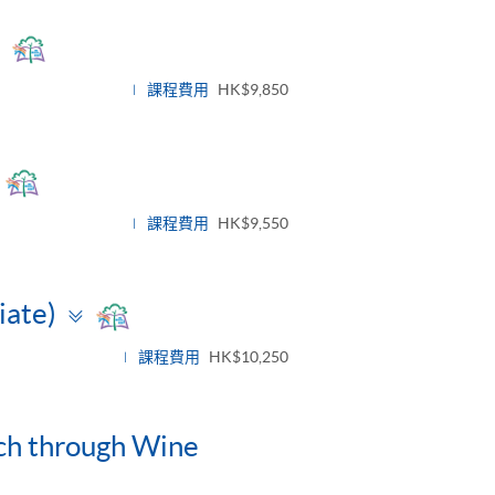
Toggle
panel
課程費用
HK$9,850
Toggle
panel
課程費用
HK$9,550
Toggle
iate)
panel
課程費用
HK$10,250
nch through Wine