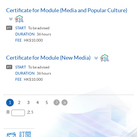
Certificate for Module (Media and Popular Culture)
Toggle
panel
START
To be advised
PT
DURATION
36 hours
FEE
HK$10,000
Toggle
Certificate for Module (New Media)
panel
START
To be advised
PT
DURATION
36 hours
FEE
HK$10,000
下
本
1
2
3
4
5
一
頁
最
頁
之 5
頁
後
一
頁
訂閱