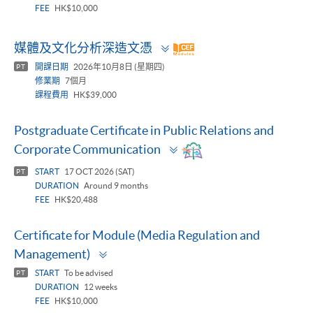
FEE
HK$10,000
Toggle
媒體及文化分析深造文憑
panel
開課日期
2026年10月8日 (星期四)
PT
修業期
7個月
課程費用
HK$39,000
Postgraduate Certificate in Public Relations and
Toggle
Corporate Communication
panel
START
17 OCT 2026 (SAT)
PT
DURATION
Around 9 months
FEE
HK$20,488
Certificate for Module (Media Regulation and
Toggle
Management)
panel
START
To be advised
PT
DURATION
12 weeks
FEE
HK$10,000