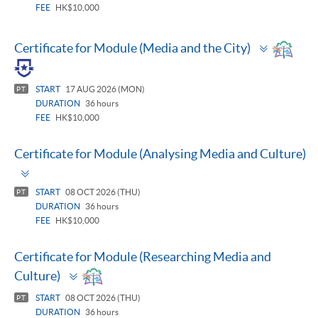
FEE
HK$10,000
Toggle
Certificate for Module (Media and the City)
panel
START
17 AUG 2026 (MON)
PT
DURATION
36 hours
FEE
HK$10,000
Certificate for Module (Analysing Media and Culture)
Toggle
panel
START
08 OCT 2026 (THU)
PT
DURATION
36 hours
FEE
HK$10,000
Certificate for Module (Researching Media and
Toggle
Culture)
panel
START
08 OCT 2026 (THU)
PT
DURATION
36 hours