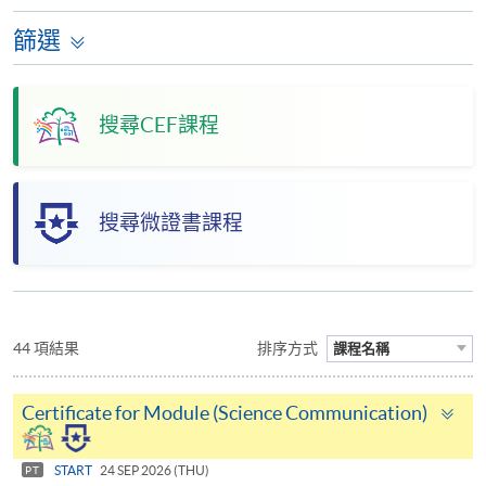
篩選
搜尋CEF課程
搜尋微證書課程
44 項結果
排序方式
課程名稱
To
Certificate for Module (Science Communication)
pa
START
24 SEP 2026 (THU)
PT