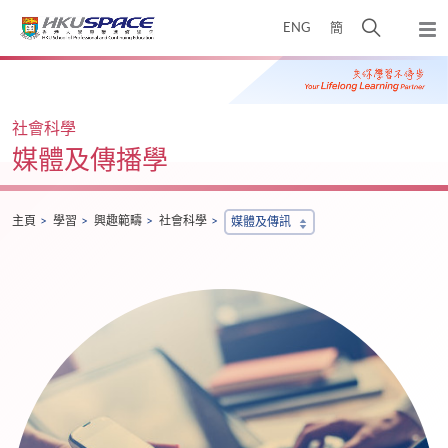
Skip
打
ENG
簡
to
彈
main
開
出
Main
content
搜
主
content
選
尋
start
單
介
社會科學
面
媒體及傳播學
主頁
學習
興趣範疇
社會科學
媒體及傳訊