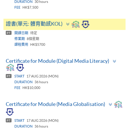
DURATION
30 hours
FEE
HK$7,500
Toggle
證書(單元: 體育動感KOL)
panel
開課日期
待定
PT
修業期
8個星期
課程費用
HK$5700
Togg
Certificate for Module (Digital Media Literacy)
pane
START
17 AUG 2026 (MON)
PT
DURATION
36 hours
FEE
HK$10,000
Toggle
Certificate for Module (Media Globalisation)
panel
START
17 AUG 2026 (MON)
PT
DURATION
36 hours