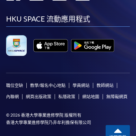
到
到
到
到
facebook
youtube
linkedin
instag
HKU SPACE 流動應用程式
職位空缺
教學/報名中心地點
學員網站
教師網站
內聯網
網頁出版政策
私隱政策
網站地圖
無障礙網頁
© 2026 香港大學專業進修學院 版權所有
香港大學專業進修學院乃非牟利擔保有限公司