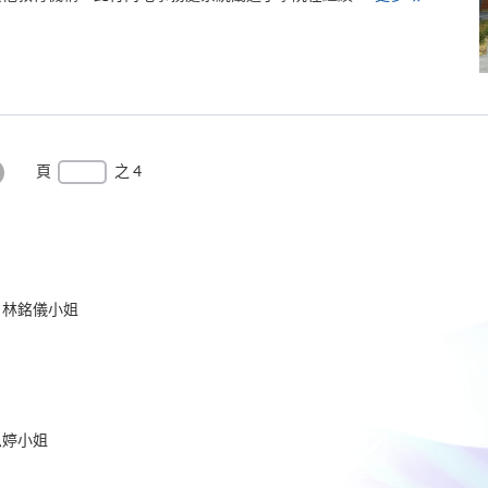
港
大
學
專
業
進
修
學
院
深
化
頁
之 4
穗
港
最
教
育
後
協
作
一
頁
 林銘儀小姐
思婷小姐