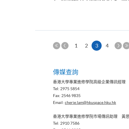
上
本
下
1
2
3
4
一
一
第
頁
頁
頁
一
頁
傳媒查詢
香港大學專業進修學院高級企業傳訊經理
Tel: 2975 5854
Fax: 2546 9835
Email:
cherie.lam@hkuspace.hku.hk
香港大學專業進修學院市場傳訊助理 黃
Tel: 2910 7586