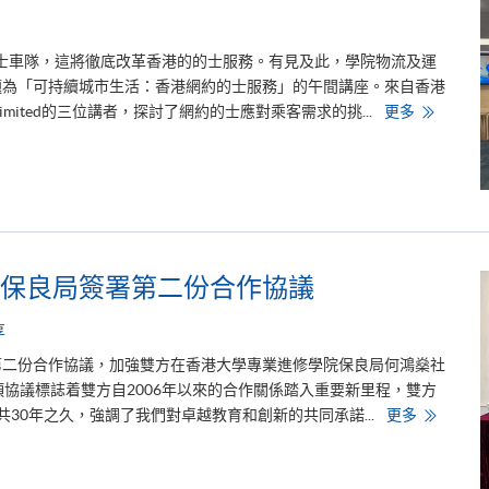
b
e
頻
道
新的士車隊，這將徹底改革香港的的士服務。有見及此，學院物流及運
突
破
場題為「可持續城市生活：香港網約的士服務」的午間講座。來自香港
1
可
any Limited的三位講者，探討了網約的士應對乘客需求的挑...
更多
0
持
萬
續
訂
城
閱
市
生
活
：
香
港
網
約
保良局簽署第二份合作協議
的
士
服
享
務
第二份合作協議，加強雙方在香港大學專業進修學院保良局何鴻燊社
項協議標誌着雙方自2006年以來的合作關係踏入重要新里程，雙方
香
年共30年之久，強調了我們對卓越教育和創新的共同承諾...
更多
港
大
學
專