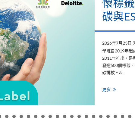
懷標籤
碳與E
2026年7月23日 
學院自2019年
2011年推出，
發逾500個標籤
碳排放。&...
HKU
更多
SPACE
支
持
「低
碳
關
懷
標
籤
計