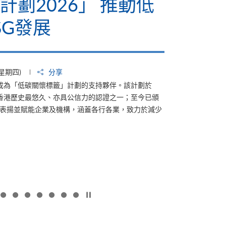
計劃2026」 推動低
SG發展
(星期四)
分享
起成為「低碳關懷標籤」計劃的支持夥伴。該計劃於
是香港歷史最悠久、亦具公信力的認證之一；至今已頒
，表揚並賦能企業及機構，涵蓋各行各業，致力於減少
按下以暫停幻燈片