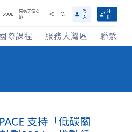
惡劣天氣安
登
註
分
打
SOUL
排
冊
入
享
開
至
搜
尋
國際課程
服務大灣區
聯繫
介
面
SPACE 支持「低碳關