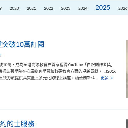
劃
2026」
2025
9
2020
2021
2022
2023
2024
2026
推
動
低
碳
與
ESG
發
展
e頻道突破10萬訂閱
享
已經突破10萬，成為全港高等教育界首家獲得YouTube「白銀創作者獎」
校！這項殊榮標誌著學院在推廣終身學習和數碼教育方面的卓越貢獻。 自2016
H
頻道一直致力於提供高質量且多元化的線上講座，涵蓋創新科...
更多
K
U
S
P
A
C
E
Y
o
u
T
約的士服務
u