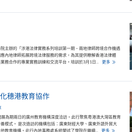
業
進
修
學
院
和
保
良
局
簽
署
第
由學院主辦的「涉港法律實務系列培訓第一期 – 兩地律師跨境合作機遇
二
份
回應內地律師拓展跨境法律服務的需求，為其提供瞭解香港法律體
合
涉
務合作的專業實務訓練和交流平台。培訓於3月1日...
更多
作
港
協
法
議
律
實
務
系
列
培
化穗港教育協作
訓
享
務處開展為期兩日的廣州教育機構深度洽訪。此行聚焦粵港澳大灣區教育
養模式。 是次造訪的機構包括：廣東財經大學、廣東外語外貿大
香
他教育機構。此行內地事務處系統闡述了學院在繼續...
更多