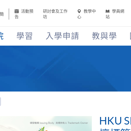
活動預
研討會及工作
教學中
學員網
簡
告
坊
心
站
院
學習
入學申請
教與學
HKU 