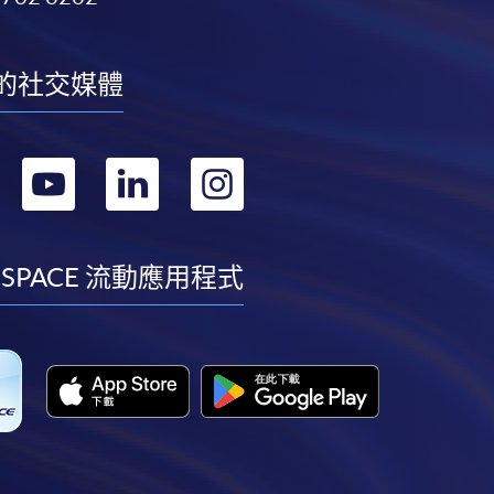
的社交媒體
轉
轉
轉
轉
到
到
到
到
facebook
youtube
linkedin
instagram
 SPACE 流動應用程式