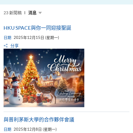
粵
港
澳
23 新聞稿
高
消息
校
聯
盟
HKU SPACE與你一同迎接聖誕
十
周
日期
年
2025年12月15日 (星期一)
年
分享
會
暨
校
長
論
壇
與普利茅斯大學的合作夥伴會議
日期
2025年12月8日 (星期一)