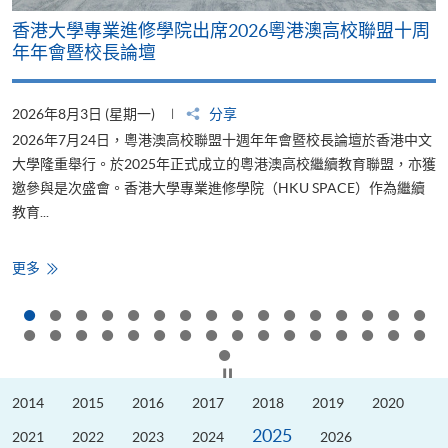
香港大學專業進修學院出席2026粵港澳高校聯盟十周
年年會暨校長論壇
2026年8月3日 (星期一)
分享
2
2026年7月24日，粵港澳高校聯盟十週年年會暨校長論壇於香港中文
大學隆重舉行。於2025年正式成立的粵港澳高校繼續教育聯盟，亦獲
邀參與是次盛會。香港大學專業進修學院（HKU SPACE）作為繼續
教育...
少
香
更多
港
大
學
專
業
進
修
按下以暫停幻燈片
學
院
2014
2015
2016
2017
2018
2019
2020
出
席
2025
2026
2021
2022
2023
2024
2026