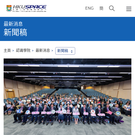
Skip
打
ENG
簡
to
彈
main
開
出
Main
content
搜
主
最新消息
content
選
尋
新聞稿
start
單
介
面
主頁
認識學院
最新消息
新聞稿
，
會
地