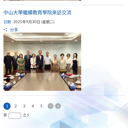
中山大學繼續教育學院來訪交流​
日期
2025年9月30日 (星期二)
分享
下
本
1
2
3
4
5
一
頁
最
頁
之 5
頁
後
一