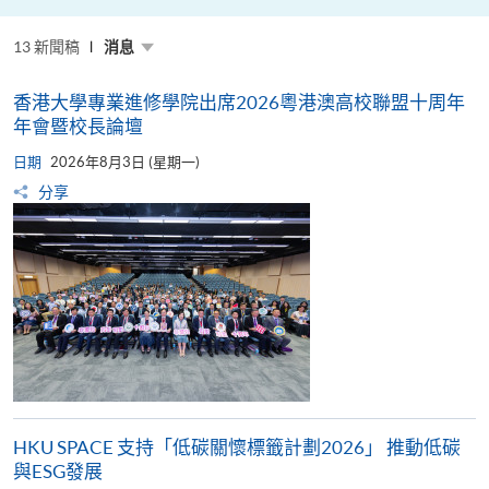
粵
港
澳
13 新聞稿
高
消息
校
聯
盟
香港大學專業進修學院出席2026粵港澳高校聯盟十周年
十
周
年會暨校長論壇
年
年
日期
2026年8月3日 (星期一)
會
暨
分享
校
長
論
壇
HKU SPACE 支持「低碳關懷標籤計劃2026」 推動低碳
與ESG發展