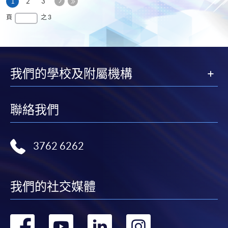
下
本
1
2
3
一
頁
最
頁
之 3
頁
後
一
頁
我們的學校及附屬機構
聯絡我們
3762 6262
我們的社交媒體
轉
轉
轉
轉