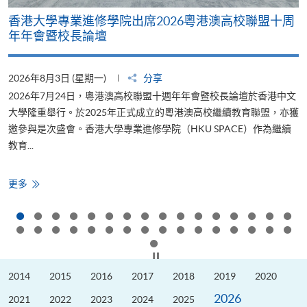
香港大學專業進修學院出席2026粵港澳高校聯盟十周
年年會暨校長論壇
2026年8月3日 (星期一)
分享
2
2026年7月24日，粵港澳高校聯盟十週年年會暨校長論壇於香港中文
大學隆重舉行。於2025年正式成立的粵港澳高校繼續教育聯盟，亦獲
邀參與是次盛會。香港大學專業進修學院（HKU SPACE）作為繼續
教育...
少
香
更多
港
大
學
專
業
進
修
按下以暫停幻燈片
學
院
2014
2015
2016
2017
2018
2019
2020
出
席
2026
2026
2021
2022
2023
2024
2025