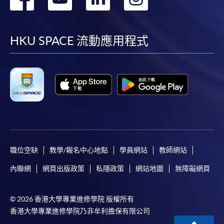
到
到
到
到
facebook
youtube
linkedin
instag
HKU SPACE 流動應用程式
職位空缺
教學/報名中心地點
學員網站
教師網站
內聯網
網頁出版政策
私隱政策
網站地圖
無障礙網頁
© 2026 香港大學專業進修學院 版權所有
香港大學專業進修學院乃非牟利擔保有限公司