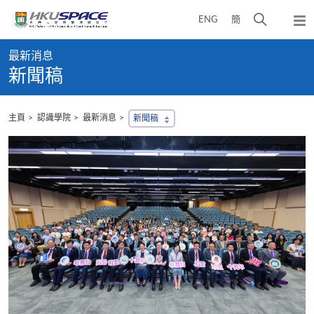
Skip
打
ENG
簡
to
彈
main
開
出
Main
content
搜
主
最新消息
content
選
尋
新聞稿
start
單
介
面
主頁
認識學院
最新消息
新聞稿
，
會
地