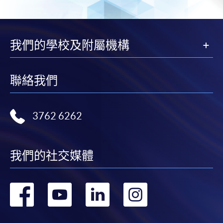
一
頁
我們的學校及附屬機構
聯絡我們
3762 6262
我們的社交媒體
轉
轉
轉
轉
到
到
到
到