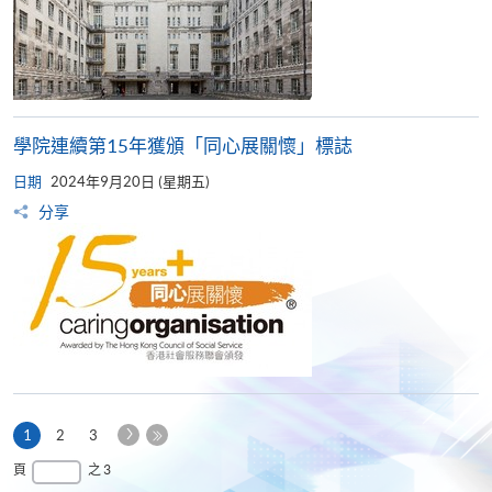
學院連續第15年獲頒「同心展關懷」標誌
日期
2024年9月20日 (星期五)
分享
下
本
1
2
3
一
頁
最
頁
之 3
頁
後