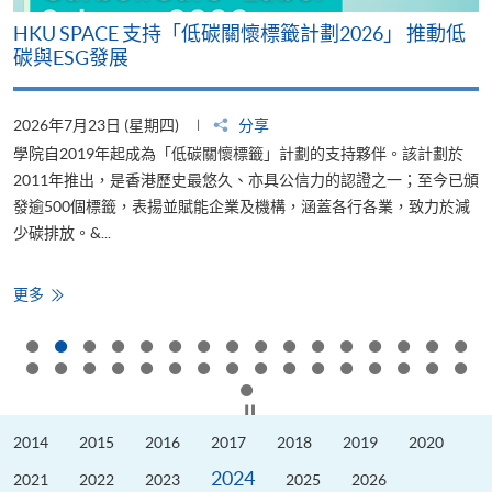
周
HKU SPACE 支持「低碳關懷標籤計劃2026」 推動低
碳與ESG發展
2026年7月23日 (星期四)
分享
2
文
學院自2019年起成為「低碳關懷標籤」計劃的支持夥伴。該計劃於
香
獲
2011年推出，是香港歷史最悠久、亦具公信力的認證之一；至今已頒
續
發逾500個標籤，表揚並賦能企業及機構，涵蓋各行各業，致力於減
少碳排放。&...
育
HKU
更多
SPACE
支
持
「低
碳
關
懷
按下以暫停幻燈片
標
籤
2014
2015
2016
2017
2018
2019
2020
計
劃
2024
2026」
2021
2022
2023
2025
2026