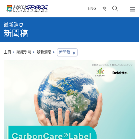
Skip
打
ENG
簡
to
彈
main
開
出
Main
content
搜
主
最新消息
content
選
尋
新聞稿
start
單
介
面
主頁
認識學院
最新消息
新聞稿