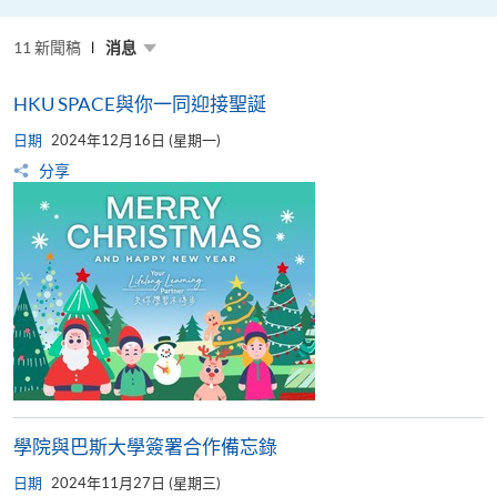
推
動
低
11 新聞稿
碳
消息
與
ESG
發
HKU SPACE與你一同迎接聖誕
展
日期
2024年12月16日 (星期一)
分享
學院與巴斯大學簽署合作備忘錄
日期
2024年11月27日 (星期三)