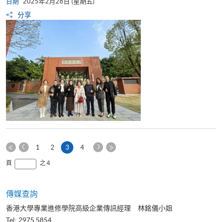
日期
2025年2月28日 (星期五)
分享
上
下
本
1
2
3
4
一
一
第
頁
最
頁
之 4
頁
頁
一
後
頁
一
頁
傳媒查詢
香港大學專業進修學院高級企業傳訊經理 林銘儀小姐
Tel: 2975 5854