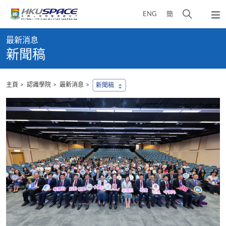
Skip
打
ENG
簡
to
彈
main
開
出
Main
content
搜
主
最新消息
content
選
尋
新聞稿
start
單
介
面
主頁
認識學院
最新消息
新聞稿
，
會
地