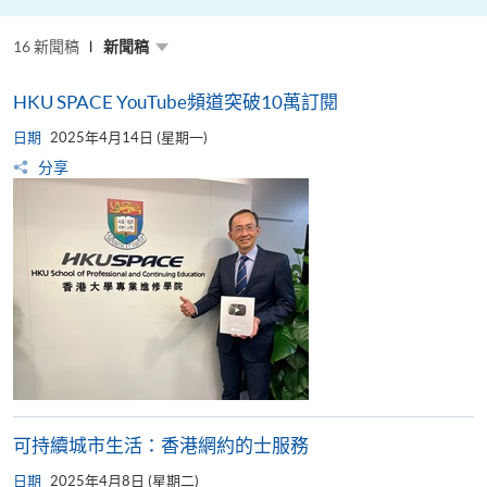
粵
港
澳
16 新聞稿
高
新聞稿
校
聯
盟
HKU SPACE YouTube頻道突破10萬訂閱
十
周
日期
年
2025年4月14日 (星期一)
年
分享
會
暨
校
長
論
壇
可持續城市生活：香港網約的士服務
日期
2025年4月8日 (星期二)