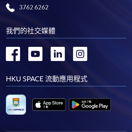
3762 6262
我們的社交媒體
轉
轉
轉
轉
到
到
到
到
facebook
youtube
linkedin
instag
HKU SPACE 流動應用程式