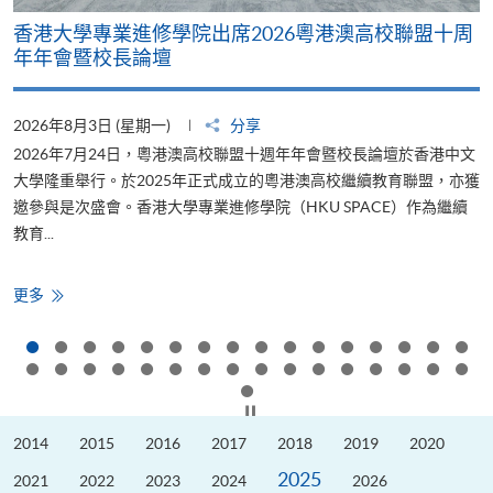
香港大學專業進修學院出席2026粵港澳高校聯盟十周
年年會暨校長論壇
2026年8月3日 (星期一)
分享
2
2026年7月24日，粵港澳高校聯盟十週年年會暨校長論壇於香港中文
大學隆重舉行。於2025年正式成立的粵港澳高校繼續教育聯盟，亦獲
邀參與是次盛會。香港大學專業進修學院（HKU SPACE）作為繼續
教育...
少
香
更多
港
大
學
專
業
進
修
按下以暫停幻燈片
學
院
2014
2015
2016
2017
2018
2019
2020
出
席
2025
2026
2021
2022
2023
2024
2026