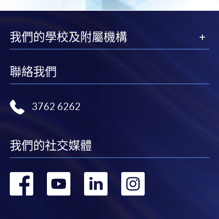
-
短期課程
我們的學校及附屬機構
胡醫生現於私營醫療市場執業, 在此前於公立醫院任
-
個別學歷頒授課程
職，累積了深厚且豐富的臨床經驗。胡醫生醫生過往
以兒童及青少年精神科為主要工作專業範疇，特別擅
聯絡我們
長與臨床心理學家、職業治療師、言語治療師及社工
報讀同一學歷頒授課程內其他單元
等多專科團隊緊密合作，為年輕患者提供全方位且跨
專業的全面身心照護。
個別課程為須報讀同一學歷頒授課程及其他單元或繳
3762 6262
____________________________________________________
交下期學費的學員，提供網上服務，如學員就讀的課
劉嘉盛先生 Mr Lau Ka Sing, Benny
程設有此服務，課程負責人會通知學員有關程序。
(精神科顧問護師)
我們的社交媒體
網上支付可通過「繳費靈」(PPS) (不適用於手機)、
VISA 或 Mastercard、「微信支付」(Online WeChat
轉
轉
轉
轉
Pay) 、「支付寶」(Online Alipay) 或 「轉數快」(FPS)
繳付學費。
到
到
到
到