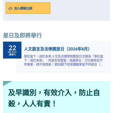
加入課程比較
是日及即將舉行
22
人文語言及法律開放日（2026年8月）
8月 2026
(星期六)
學在當下，成於未來 人文及法律學院開放日主題為「學在當
下，成於未來」，內容非常豐富，涵蓋語言，文化藝術及不
同專業，絕不容錯過！ 歡迎閣下到來體驗學習不同語言（包
括英、法、德、西班牙、阿拉伯、日、韓和泰語）的樂趣，
參與相關講座。不同行業的專業人士亦會出席分享他們的專
業知識和經驗，對有志成為律師、建築師、物業管理從業員
的你，絕對是機會難逢。若你想瞭解心理學及相關的日常應
用，我們的講座更是首選之列。 開放日一共設有35個工作
坊、體驗課堂和豐富資訊講座。萬勿錯過是次活動，記得把
及早識別，有效介入，防止自
握機會，立刻報名參加，規劃學習之路，成就你的未來藍
圖！
殺，人人有責！