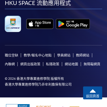
facebook
youtube
linkedin
instag
HKU SPACE 流動應用程式
親身報名/郵遞
報讀新課程
凡以「先到先得」為取錄方式的課程，請填妥
SF26報名表，親往
報名中心
或以郵遞方式連同學
費以及所需證明文件呈交。
職位空缺
教學/報名中心地點
學員網站
教師網站
[
下載報名表SF26
]
內聯網
網頁出版政策
私隱政策
網站地圖
無障礙網頁
申請學歷頒授及專業課程可能需要其他資料，報名
表可向報名中心或有關課程負責人索取。填妥申請
© 2026 香港大學專業進修學院 版權所有
表格後，請連同報名費/學費以及所需證明文件親
香港大學專業進修學院乃非牟利擔保有限公司
往報名中心或以郵遞方式遞交。
返回頁首
報讀同一學歷頒授課程內其他單元