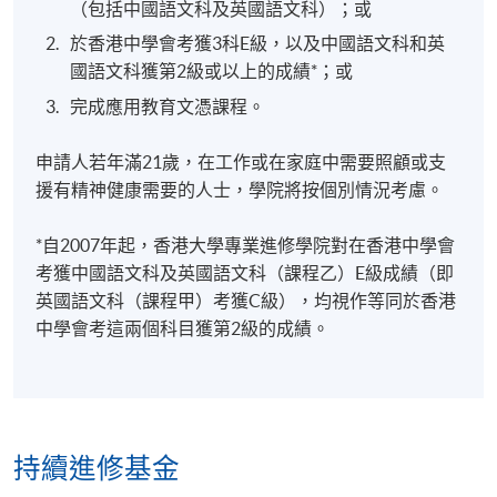
（包括中國語文科及英國語文科）；或
於香港中學會考獲3科E級，以及中國語文科和英
國語文科獲第2級或以上的成績*；或
完成應用教育文憑課程。
學銜
申請人若年滿21歲，在工作或在家庭中需要照顧或支
援有精神健康需要的人士，學院將按個別情況考慮。
學員修畢課程，上課出席率達 80% 或以上，並通過評
核取得合格成績，可按香港大學體制，經香港大學專
*自2007年起，香港大學專業進修學院對在香港中學會
業進修學院獲准頒授「證書 (單元 : 危機談判的進階策
考獲中國語文科及英國語文科（課程乙）E級成績（即
略與技巧)」
英國語文科（課程甲）考獲C級），均視作等同於香港
中學會考這兩個科目獲第2級的成績。
導師
(排名不分先后)
_____________________________________________________
陳展浩醫生 Dr Chan Chin Ho, Thomas
持續進修基金
(精神科專科醫生｜香港大學精神醫學系榮譽臨床助理