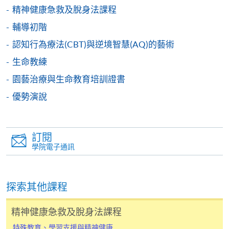
申請人可在網上使用「繳費靈」(PPS) (不適用於手
精神健康急救及脫身法課程
機)、VISA 或 Mastercard。除上述支付方式之外，如就
輔導初階
讀學歷頒授課程設有網上服務，在學學員亦可以「微
信支付」(Online WeChat Pay) 、「支付寶」(Online
認知行為療法(CBT)與逆境智慧(AQ)的藝術
Alipay) 或 「轉數快」(FPS) 繳付學費。
生命教練
園藝治療與生命教育培訓證書
報讀新課程
優勢演說
填寫網上報名表格
申請人可按該課程網頁的右上角的
訂閱
圖示進入網上服務網頁，然
學院電子通訊
後按照指示填妥網上報名表格。
香港大學內外全科醫學士
英國皇家精神科醫學院院士
某些課程須甄選入學，並要求申請人上載課程網頁
探索其他課程
香港精神科醫學院院士
中指定所須文件(如學歷證明)。系統只支援doc,
香港醫學專科學院院士(精神科)
精神健康急救及脫身法課程
docx, jpg 和pdf格式之附件。
精神科專科醫生
特殊教育、學習支援與精神健康