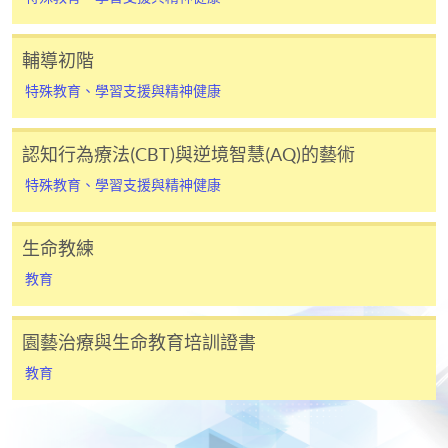
港島東醫院聯網 質素及安全部副服務總監
繳交所需費用
港島東醫院聯網 臨床模擬訓練中心副總監
輔導初階
精神科 副顧問醫生
申請人可使用以下方式繳交報名費或課程費用:
____________________________________________________
特殊教育、學習支援與精神健康
胡子田醫生 Dr Wu Tsz Tin, Tracy
繳費靈網上服務
- 申請人須先開立繳費靈戶口及設
​(精神科專科醫生)
定繳費靈網上密碼。有關如何申請繳費靈戶口及密
認知行為療法(CBT)與逆境智慧(AQ)的藝術
碼，請瀏覽繳費靈網址
http://www.ppshk.com
。
特殊教育、學習支援與精神健康
*信用咭網上繳費服務
- 申請人可以 VISA 或
Mastercard（包括「香港大學專業進修學院
生命教練
Mastercard卡」）繳付學費。
教育
*香港大學專業進修學院Mastercard卡
持有人如欲享用十個
園藝治療與生命教育培訓證書
月免息分期付款優惠，必須親臨本學院設有報名服務的教
學中心作付款安排。
教育
如欲了解如何於網上報讀新課程及繳費，請瀏覽網上
申請/報讀指南 :