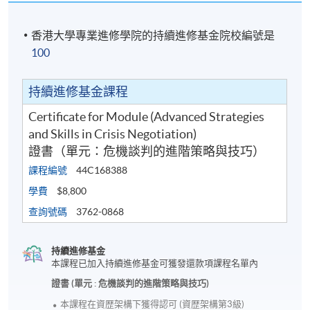
教授)
香港大學專業進修學院的持續進修基金院校編號是
100
持續進修基金課程
Certificate for Module (Advanced Strategies
and Skills in Crisis Negotiation)
證書（單元：危機談判的進階策略與技巧）
課程編號
44C168388
學費
$8,800
查詢號碼
3762-0868
持續進修基金
本課程已加入持續進修基金可獲發還款項課程名單內
陳展浩醫生為精神科專科醫生，現時開設個人專科診
所獨立執業，同時於明德國際醫院設有定期常規應
證書 (單元 : 危機談判的進階策略與技巧)
診，並兼任香港大學精神醫學系榮譽臨床助理教授。
本課程在資歴架構下獲得認可 (資歴架構第3級)