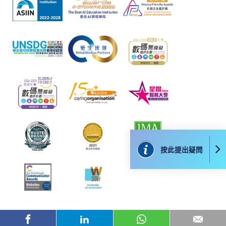
劉嘉盛先生曾擔任九龍醫院社區精神科顧問護師及任
職青山醫院，並擁有超過4年住院老年精神復康及超過
​學院為學歷頒授課程特設「註冊及學費通知」，適
25 年精神康復經驗；專責照顧不同年齡層的各種確診
用於一般學歷頒授課程。
和疑似精神病患者及其照顧者。另外，劉先生在多年
精神科社區外展工作中，曾處理無數暴力及危機事
課程負責人會為學員送上「註冊及學費通知」
故，對於應對緊急事故有豐富經驗。 由2015年至今，
(「通知」)，請填妥有關「通知」，並親往報名中
劉先生曾與伸手助人協會及嗇色園的院舍同工合作,也
心或以郵遞方式，遞交「通知」及繳交所需費用。
曾和社會福利署協作，培訓院舍同工(包括社工、護士
和照顧員)。主題為照顧患有和疑似患有精神病患的院
有關繳費詳情，請參閱
付款方法
。如對報名程序有任
舍長者，認知障礙症和抑鬱症人士，内容包括相關的
何疑問，請詳閱個別課程資料，或聯絡有關課程負責
徵狀、評估、處理策略、持份者的協作、護理計劃、
人或報名中心。
按此提出疑問
藥物管理和效用、成效評核等。 劉先生演說及分享獨
到，能深入淺出地分享過往經驗，並且提供實務而具
課程/科目報名注意事項:
體之技巧，深受社福界同事歡迎。近年，劉先生聚焦
選用網上報名服務必須在已接駁互聯網及支援
於各大學、學院和社福機構的培訓及服務研究的工
JavaScript程式瀏覽器的電腦上進行。建議選用
作。
Google Chrome瀏覽器。
____________________________________________________