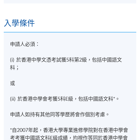
天然氣和其他期貨產品
入學條件
8. 配置基金的實戰守則
申請人必須：
分析環球基金風險
(i) 於香港中學文憑考試獲5科第2級，包括中國語文
揀選基金的操作技巧
科；
資產配置心理學
以ETF配置資產
或
啞鈴投資組合案例分析
(ii) 於香港中學會考獲5科E級，包括中國語文科*。
申請人如持有其他同等學歷將會作個別考慮。
9. 加密貨幣投資實戰
*自2007年起，香港大學專業進修學院對在香港中學會
加密貨幣簡介
考考獲中國語文科E級成績，均視作等同於香港中學會