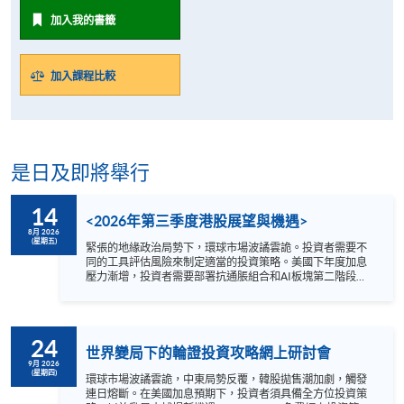
加入我的書籤
加入課程比較
是日及即將舉行
14
<2026年第三季度港股展望與機遇>
8月 2026
(星期五)
緊張的地緣政治局勢下，環球市場波譎雲詭。投資者需要不
同的工具評估風險來制定適當的投資策略。美國下年度加息
壓力漸增，投資者需要部署抗通脹組合和AI板塊第二階段新
局面。 2026年第三季度哪個港股板塊值得看高一線？講座
為你剖析: 1. 內地及環球宏觀形勢 2. 港股市場趨勢
3. 行業板塊新機遇 講者 方德霑先生 Quam Securities
Limited 總監-私人客戶服務投資部 日期 : 8月14日 (星期五)
24
時間 : 1:00 –2:00 pm YouTue 網上形式進行 語言 － 粵語
世界變局下的輪證投資攻略網上研討會
9月 2026
(星期四)
環球市場波譎雲詭，中東局勢反覆，韓股拋售潮加劇，觸發
連日熔斷。在美國加息預期下，投資者須具備全方位投資策