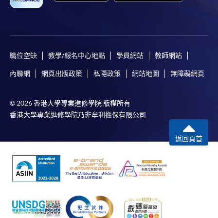
申請人可親臨學院任何一所報名中心，以現金或「易
辦事」(EPS) 繳付學費。
2. 支票或銀行本票
職位空缺
教學/報名中心地點
學員網站
教師網站
如以劃線支票或銀行本票繳付，抬頭請註明「香港大
學專業進修學院」。支票背面請寫上課程名稱及申請
內聯網
網頁出版政策
私隱政策
網站地圖
無障礙網頁
人姓名。 閣下可：
© 2026 香港大學專業進修學院 版權所有
親臨學院各報名中心遞交支票或本票、報名表格及有
香港大學專業進修學院乃非牟利擔保有限公司
關證明文件；或
返回頁首
可將上述文件一併寄交各報名中心。信封上請註明
「報讀課程」。
3. VISA╱MASTERCARD卡
申請人可以 VISA 或Mastercard卡繳付學費。申請人如
同是「香港大學專業進修學院Mastercard卡」持有
人，以該Mastercard卡付款報讀港幣2,000元或以上之