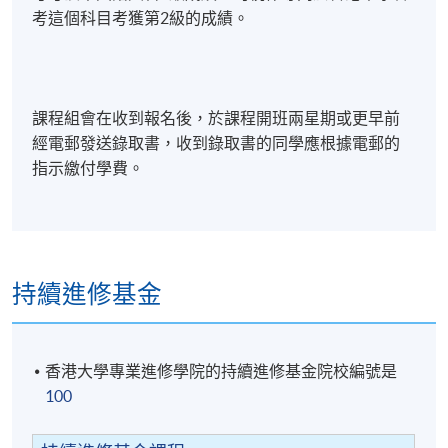
數字錢包
考這個科目考獲第2級的成績。
加密貨幣質押
加密貨幣基本分析
加密貨幣新手投資攻略
課程組會在收到報名後，於課程開班兩星期或更早前
經電郵發送錄取書，收到錄取書的同學應根據電郵的
指示繳付學費。
評核及學銜
學員符合下列所有要求，將可按香港大學體制，經香
港大學專業進修學院頒授「證書(單元：全方位基礎金
融交易策略)」:
持續進修基金
出席率達70%或以上；及
香港大學專業進修學院的持續進修基金院校編號是
完成兩份個人習作並取得合格成績
100
評核類別
內容