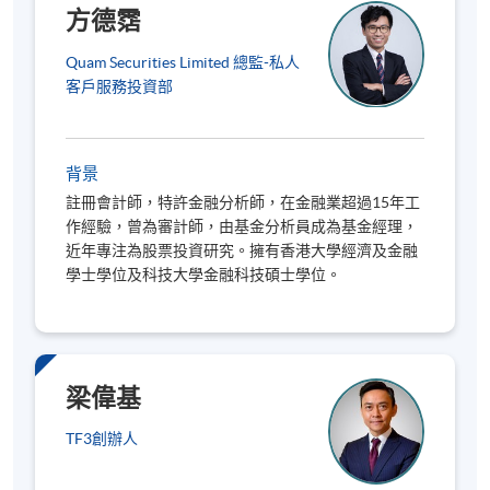
方德霑
基本交易概念
交易七宗罪
Quam Securities Limited 總監-私人
客戶服務投資部
投資心理學
如何把情緒留在門外
交易必備的紀律
背景
註冊會計師，特許金融分析師，在金融業超過15年工
作經驗，曾為審計師，由基金分析員成為基金經理，
近年專注為股票投資研究。擁有香港大學經濟及金融
2. 交易原則
學士學位及科技大學金融科技碩士學位。
交易成功三大要素
風險管理及百分之一定律
高機率交易
梁偉基
投資十律
TF3創辦人