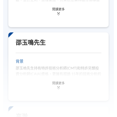
驗，曾於宏利、惠理集團、貝萊德及美林擔任領導層
入市和出市信號
要職。現任BCT集團獨立非執行董事，並出任投資及
閱讀更多
風險管理委員會主席；亦積極參與社會服務，現為
看漲和看跌陰陽燭型態
Love 21 Foundation董事及Agewhale董事會顧問，並
於香港多所大學擔任客席講師及導師。
5. 交易系統
邵玉鳴先生
分析清單
交易日誌
背景
交易平台
邵玉嗚先生持有特許技術分析師(CMT)和特許另類投
資分析師(CAIA)資格，更擁有超過 15年的技術分析的
模擬交易
經驗。另外，邵玉嗚先生亦曾任職英國及台灣等跨國
交易組合表現分析
閱讀更多
金融公司，並擁有經濟學碩士學位和工商管理碩士學
位。
交易策略「回測」
高瀚