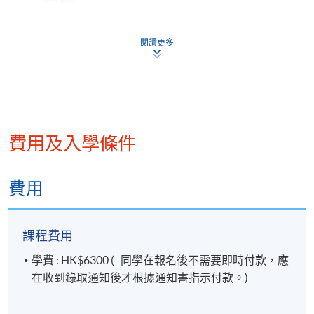
6. 實戰美股及港股期權策略
區塊鏈科研首席講師
期權基礎理論
閱讀更多
常用期權策略
背景
買入認購期權
高瀚先生在區塊鏈研究領域獲得了香港特區政府的三
現金備對認沽期權
個區塊鏈項目中的兩個。除了負責監督區塊鏈驗證和
保護式認沽期權
加密貨幣項目外，他在金融和房地產領域也擁有超過
閱讀更多
10年的經驗，並曾在香港和中國大陸的房地產及基金
費用及入學條件
備對認購期權
公司擔任高級職務。
賣出認沽期權 + 備對認購期權與交易員的長線投資
費用
7. 商品衍生工具買賣策略
課程費用
學費 : HK$6300 ( 同學在報名後不需要即時付款，應
指數期貨期權與交易所買賣基金（ETF）
在收到錄取通知後才根據通知書指示付款。)
原油期貨與期權
黃金與白銀衍生工具