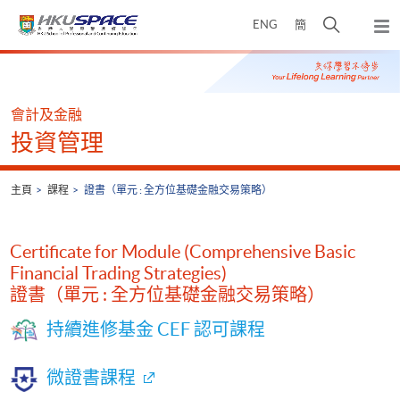
Skip
打
ENG
簡
to
彈
main
開
出
Main
content
搜
主
content
選
尋
start
單
介
會計及金融
面
投資管理
主頁
課程
證書（單元 : 全方位基礎金融交易策略）
Certificate for Module (Comprehensive Basic
Financial Trading Strategies)
證書（單元 : 全方位基礎金融交易策略）
持續進修基金 CEF 認可課程
微證書課程