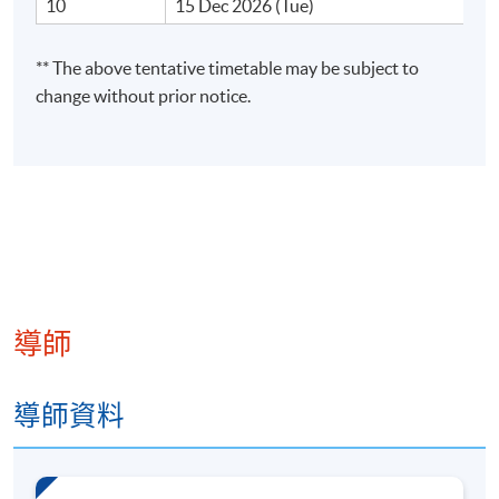
10
15 Dec 2026 (Tue)
詳情
** The above tentative timetable may be subject to
change without prior notice.
完成課程後，學生應能夠：
一. 說明金融交易原則與長線投資需注意的事項；
二. 分析股票基本因素、圖表及入市和出市信號；
三. 解釋期權交易策略及商品衍生工具買賣技巧；及
四. 闡述基金及加密貨幣的選擇策略與風險管理。
導師
導師資料
課程內容
1. 專業交易與長線投資