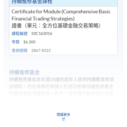
持續進修基金課程
個人習作
二份各800字功課 (短文題、個案分析)，每
Certificate for Module (Comprehensive Basic
Financial Trading Strategies)
證書（單元：全方位基礎金融交易策略）
課程編號
33C162016
報名代碼
2450-FN118A
學費
$6,300
現時接受報名
查詢號碼
2867-8322
修業期
持續進修基金
持續進修基金為年滿18歲的成年人提供持續教育和培
課程共十節，每節三小時。
訓資助。符合資格的申請人於成功修畢持續進修基金
地點
可獲發還款項課程後一年內，可不限次數申領合共最
多25,000港元的資助。
港大保良何鴻燊社區書院
首10,000港元資助的學員共付比率（即學員須自行承
閱讀更多
擔的費用的百分比）為課程費用的20%，而餘下15,000