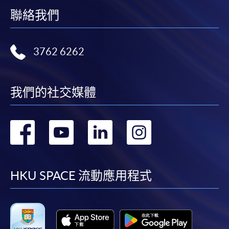
申請
聯絡我們
網上報名
立即報名
3762 6262
申請表
申請表
我們的社交媒體
報名辦法
請連同已填寫的報名表格、身份證證明文件(副本)*、
轉
轉
轉
轉
學歷證明文件(副本)*、工作證明文件(副本)*(如有)交回
任何一所報名中心。
到
到
到
到
*請携帶正本於報名中心作核對之用。
facebook
youtube
linkedin
instag
HKU SPACE 流動應用程式
付款方法
1. 現金或「易辦事」（EPS）