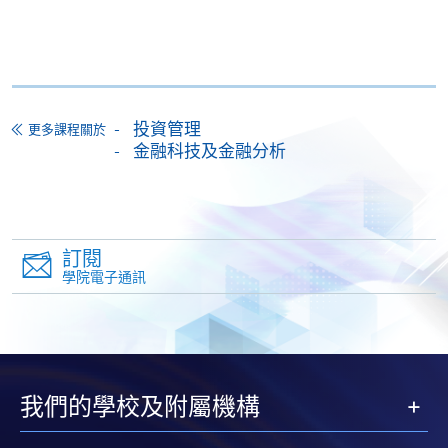
港元資助的學員共付比率則為課程費用的40%。
學員應在
獲取證書後
，根據證書上顯示的日期在
一年
内
遞交持續進修基金網上申請。
投資管理
更多課程關於
申請流程：
金融科技及金融分析
https://hkuspace.hku.hk/cht/cef/application-
procedures
持續進修基金
本課程已加入持續進修基金可獲發還款項課程名單內
訂閱
學院電子通訊
證書（單元 : 全方位基礎金融交易策略）
本課程在資歴架構下獲得認可 (資歴架構第3級)
我們的學校及附屬機構