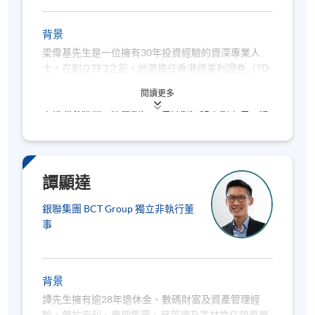
3. 股票分析
背景
梁偉基先生是一位擁有30年投資經驗的資深專業人
價值型投資
士。在創立TF3之前，他曾擔任香港德美利證券（TD
增長型投資
Ameritrade Hong Kong）的行政總裁。梁先生曾在多
閱讀更多
基本因素
家主要金融機構擔任領導職務，包括花旗銀行、摩根
大通資產管理、匯豐銀行、渣打銀行和中銀香港，積
技術分析
累了豐富的投資知識。
圖表解讀
入市前的五大準備步驟
譚顯達
銀聯集團 BCT Group 獨立非執行董
事
4. 專業交易三部曲
捕捉入市點
背景
定出市點
譚先生擁有逾28年退休金、數碼財富及資產管理經
面對變數