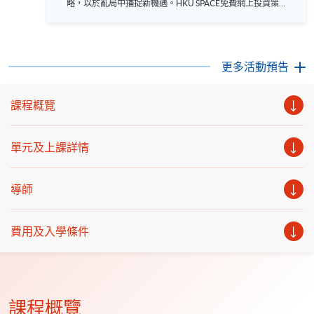
略，以於亂局中捕捉新機遇。HKU SPACE免費網上投資策略
研討會，將為你深入剖析動盪投資環境下的輪證攻略。 講
者: 李佳原先生 中信證券國際股權衍生品聯席董事 陳耀光博
士 HKU SPACE金融商業學院高級課程主任 日期：2026 年 9
月 24 日（星期四） 時間：7:00 – 7:30 pm 網上平台: Zoom
語言 － 粵語
更多活動預告
課程概覽
單元及上課詳情
導師
費用及入學條件
課程概覽