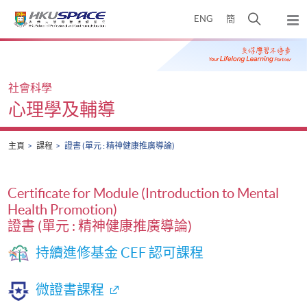
Skip
打
ENG
簡
to
彈
main
開
出
Main
content
搜
主
content
選
尋
start
單
介
社會科學
面
心理學及輔導
主頁
課程
證書 (單元 : 精神健康推廣導論)
Certificate for Module (Introduction to Mental
Health Promotion)
證書 (單元 : 精神健康推廣導論)
持續進修基金 CEF 認可課程
微證書課程