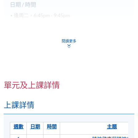
日期 / 時間
逢周二，6:45pm - 9:45pm
地點
閱讀更多
北角城教學中心
單元及上課詳情
上課詳情
週數
日期
時間
主題