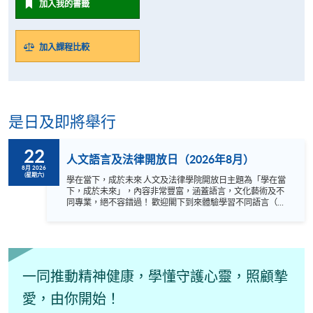
加入我的書籤
加入課程比較
是日及即將舉行
22
人文語言及法律開放日（2026年8月）
8月 2026
(星期六)
學在當下，成於未來 人文及法律學院開放日主題為「學在當
下，成於未來」，內容非常豐富，涵蓋語言，文化藝術及不
同專業，絕不容錯過！ 歡迎閣下到來體驗學習不同語言（包
括英、法、德、西班牙、阿拉伯、日、韓和泰語）的樂趣，
參與相關講座。不同行業的專業人士亦會出席分享他們的專
業知識和經驗，對有志成為律師、建築師、物業管理從業員
的你，絕對是機會難逢。若你想瞭解心理學及相關的日常應
用，我們的講座更是首選之列。 開放日一共設有35個工作
坊、體驗課堂和豐富資訊講座。萬勿錯過是次活動，記得把
一同推動精神健康，學懂守護心靈，照顧摯
握機會，立刻報名參加，規劃學習之路，成就你的未來藍
圖！
愛，由你開始！