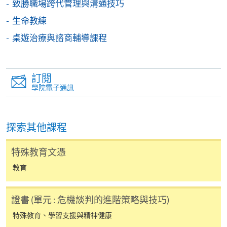
致勝職場跨代管理與溝通技巧
填寫網上報名表格
申請人可按該課程網頁的右上角的
生命教練
圖示進入網上服務網頁，然
桌遊治療與諮商輔導課程
後按照指示填妥網上報名表格。
某些課程須甄選入學，並要求申請人上載課程網頁
訂閱
中指定所須文件(如學歷證明)。系統只支援doc,
學院電子通訊
docx, jpg 和pdf格式之附件。
探索其他課程
繳交所需費用
特殊教育文憑
申請人可使用以下方式繳交報名費或課程費用:
教育
繳費靈網上服務
- 申請人須先開立繳費靈戶口及設
定繳費靈網上密碼。有關如何申請繳費靈戶口及密
證書 (單元 : 危機談判的進階策略與技巧)
碼，請瀏覽繳費靈網址
http://www.ppshk.com
。
特殊教育、學習支援與精神健康