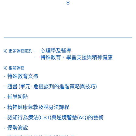
立即報名
申請表
下載申請表
報名辦法
網上報名服務
心理學及輔導
香港大學專業進修學院提供24小時網上報名及繳費服
更多課程關於
特殊教育、學習支援與精神健康
務，申請人可通過網上申請個別學歷頒授課程和報讀
大部份公開招生的課程(以先到先得形式報名的課程)。
相關課程
申請人可在網上使用「繳費靈」(PPS) (不適用於手
特殊教育文憑
機)、VISA 或 Mastercard。除上述支付方式之外，如就
證書 (單元 : 危機談判的進階策略與技巧)
讀學歷頒授課程設有網上服務，在學學員亦可以「微
信支付」(Online WeChat Pay) 、「支付寶」(Online
輔導初階
Alipay) 或 「轉數快」(FPS) 繳付學費。
精神健康急救及脫身法課程
認知行為療法(CBT)與逆境智慧(AQ)的藝術
報讀新課程
優勢演說