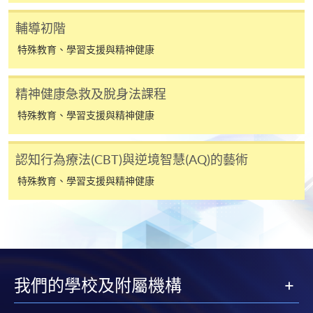
*信用咭網上繳費服務
- 申請人可以 VISA 或
Mastercard（包括「香港大學專業進修學院
輔導初階
Mastercard卡」）繳付學費。
特殊教育、學習支援與精神健康
*香港大學專業進修學院Mastercard卡
持有人如欲享用十個
月免息分期付款優惠，必須親臨本學院設有報名服務的教
精神健康急救及脫身法課程
學中心作付款安排。
特殊教育、學習支援與精神健康
如欲了解如何於網上報讀新課程及繳費，請瀏覽網上
認知行為療法(CBT)與逆境智慧(AQ)的藝術
申請/報讀指南 :
特殊教育、學習支援與精神健康
-
短期課程
-
個別學歷頒授課程
報讀同一學歷頒授課程內其他單元
我們的學校及附屬機構
個別課程為須報讀同一學歷頒授課程及其他單元或繳