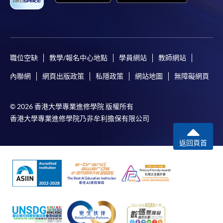
[
下載報名表SF26
]
申請學歷頒授及專業課程可能需要其他資料，報名
表可向報名中心或有關課程負責人索取。填妥申請
職位空缺
教學/報名中心地點
學員網站
教師網站
表格後，請連同報名費/學費以及所需證明文件親
往報名中心或以郵遞方式遞交。
內聯網
網頁出版政策
私隱政策
網站地圖
無障礙網頁
© 2026 香港大學專業進修學院 版權所有
報讀同一學歷頒授課程內其他單元
香港大學專業進修學院乃非牟利擔保有限公司
​學院為學歷頒授課程特設「註冊及學費通知」，適
返回頁首
用於一般學歷頒授課程。
課程負責人會為學員送上「註冊及學費通知」
(「通知」)，請填妥有關「通知」，並親往報名中
心或以郵遞方式，遞交「通知」及繳交所需費用。