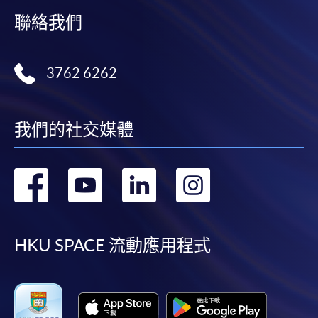
交下期學費的學員，提供網上服務，如學員就讀的課
聯絡我們
程設有此服務，課程負責人會通知學員有關程序。
網上支付可通過「繳費靈」(PPS) (不適用於手機)、
3762 6262
VISA 或 Mastercard、「微信支付」(Online WeChat
Pay) 、「支付寶」(Online Alipay) 或 「轉數快」(FPS)
繳付學費。
我們的社交媒體
轉
轉
轉
轉
親身報名/郵遞
到
到
到
到
報讀新課程
facebook
youtube
linkedin
instag
HKU SPACE 流動應用程式
凡以「先到先得」為取錄方式的課程，請填妥
SF26報名表，親往
報名中心
或以郵遞方式連同學
費以及所需證明文件呈交。