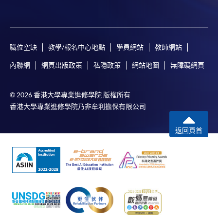
除由學院裁定的特殊情況（例如課程因報名人數不
足而取消）之外，一切已繳費用概不退還。如獲學
院批准退還款項，以現金、易辦事、支票或繳費靈
職位空缺
教學/報名中心地點
學員網站
教師網站
（只限網上付款）方式繳交之款項，將以支票退
款；以信用卡繳交之款項，退款將直接退還到支付
內聯網
網頁出版政策
私隱政策
網站地圖
無障礙網頁
款項時使用的信用卡戶口。
除本學院網頁所列明的學費外，個別課程或有其他
© 2026 香港大學專業進修學院 版權所有
額外收費，詳情請聯絡有關學科職員。
香港大學專業進修學院乃非牟利擔保有限公司
學費及學額不得轉讓他人。一經取錄，學員不得轉
讀其他課程，惟學院對特殊情況，可酌情處理。轉
返回頁首
讀申請一經批准，學員須繳付港幣120元手續費。
學院在收妥費用後，將發出付款收據予申請人，惟
學院對郵遞付款收據的任何遺失事故，概不負責。
申請額外收據的收費為每張港幣30元。請以劃線
支票支付，抬頭註明「香港大學專業進修學院」，
並連同貼上郵票的回郵信封及申請表交回本學院。