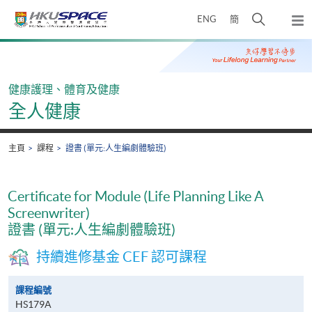
Skip
打
ENG
簡
to
彈
main
開
出
Main
content
搜
主
content
選
尋
start
單
介
健康護理、體育及健康
面
全人健康
主頁
課程
證書 (單元:人生編劇體驗班)
Certificate for Module (Life Planning Like A
Screenwriter)
證書 (單元:人生編劇體驗班)
持續進修基金 CEF 認可課程
課程編號
HS179A