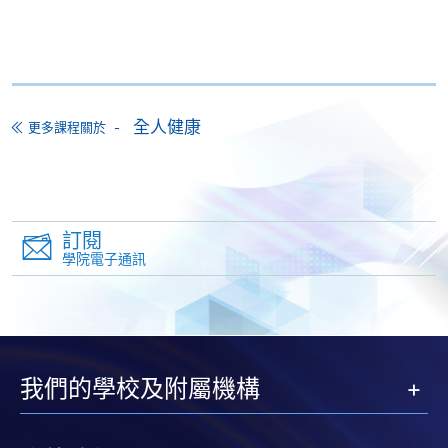
實身份；如以郵遞方式報名，則須附以身分證或護照
副本以供核對之用。
付款方法
1. 現金或「易辦事」（EPS）
全人健康
更多課程關於
申請人可親臨學院任何一所報名中心，以現金或「易
辦事」繳付學費。
2. 支票或銀行本票
如以劃線支票或銀行本票繳付，抬頭請註明「香港大
訂閱
學院電子通訊
學專業進修學院」。支票背面請寫上課程名稱及申請
人姓名。 閣下可：
親臨學院各報名中心遞交劃線支票、報名表格及有關
證明文件；
我們的學校及附屬機構
或可將上述文件一併郵寄至本課程組辦公室：香港北
角英皇道250號北角城中心13樓，香港大學專業進修