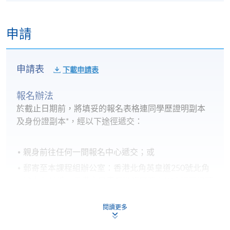
申請
申請表
下載申請表
報名辦法
於截止日期前，將填妥的報名表格連同學歷證明副本
及身份證副本*，經以下途徑遞交：
親身前往任何一間報名中心遞交；或
郵寄至本課程組辦公室：香港北角英皇道250號北角
城中心13樓，香港大學專業進修學院 SWAS 課程組陳
小姐收。
閱讀更多
*申請人如親身報名，將被要求出示身分證或護照以核