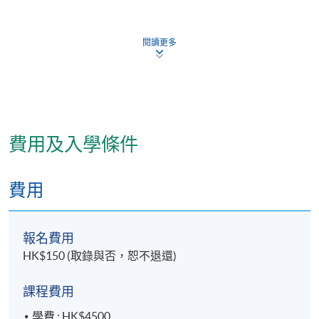
評核
編劇：應用所學技巧編寫人生故事
閱讀更多
演說：在班上演說自己的人生故事
完成本課程並於各評核中獲得合格成績者，將按香港
大學體制，經香港大學專業進修學院頒授證書 (單元:人
生編劇體驗班)。
費用及入學條件
報名代碼
待定
費用
日期 / 時間
報名費用
逢周二，7:00pm - 10:00pm
HK$150 (取錄與否，恕不退還)
課程費用
學費 : HK$4500