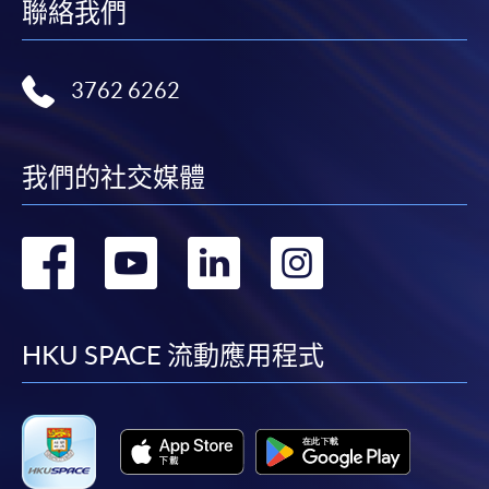
學院藥物科學組陳小姐收。惟學院對郵遞失誤而遺失
聯絡我們
的支票概不負責。
3. VISA╱萬事達卡
3762 6262
申請人可親臨學院任何一所報名中心，以VISA或萬事
達卡（包括「香港大學專業進修學院萬事達卡」）繳
我們的社交媒體
付學費。香港大學專業進修學院萬事達卡持有人，如
報讀課程滿港幣2,000元，可享有十個月免息分期付款
優惠，惟課程申請人必須為信用卡持有人。詳情請向
轉
轉
轉
轉
學院報名中心職員查詢。
到
到
到
到
注意事項
facebook
youtube
linkedin
instag
HKU SPACE 流動應用程式
如報讀的短期課程及興趣課程開課在即，學院可要
求申請人以現金、易辦事或信用卡（Visa或萬事達
卡）繳付學費。