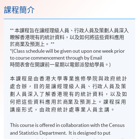
課程簡介
** 本課程旨在讓經理級人員、行政人員及策劃人員深入
瞭解香港現有的統計資料，以及如何將這些資料應用
於商業及預測上。 **
*(Class schedule will be given out upon one week prior
to course commencement through by Email
時間表會在開課前一星期以電郵派發給學員。)
本 課 程 是 由 香 港 大 學 專 業 進 修 學 院 與 政 府 統 計
處 合 辦 ， 目 的 是 讓 經 理 級 人 員 、 行政 人 員 及 策
劃 人 員 深 入 了 解 香 港 現 有 的 統 計 資 料 ， 以 及 如
何 把 這 些 資 料 應 用 於 商業 及 預 測 上 。 課 程 採 用
講 座 形 式 ， 由 政 府 統 計 處 專 業 人 員 主 講 。
This course is offered in collaboration with the Census
and Statistics Department. It is designed to put