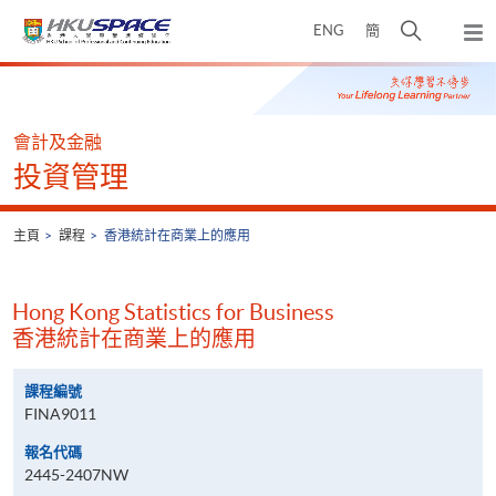
Skip
打
ENG
簡
to
彈
main
開
出
Main
content
搜
主
content
選
尋
start
單
介
會計及金融
面
投資管理
主頁
課程
香港統計在商業上的應用
Hong Kong Statistics for Business
香港統計在商業上的應用
課程編號
FINA9011
報名代碼
2445-2407NW