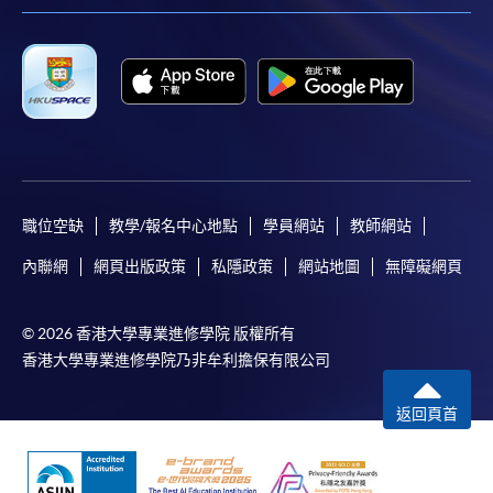
人資料概不負責。
3. VISA / Mastercard
申請人可親臨學院任何一所報名中心，以 VISA 或
Mastercard（包括「香港大學專業進修學院
Mastercard卡」）繳付學費。香港大學專業進修學院
Mastercard卡持有人，如報讀課程滿港幣2,000元，可
享有十個月免息分期付款優惠，惟課程申請人必須為
職位空缺
教學/報名中心地點
學員網站
教師網站
信用卡持有人。詳情請向學院報名中心職員查詢。
內聯網
網頁出版政策
私隱政策
網站地圖
無障礙網頁
4. 網上繳費服務
大部份公開招生的課程（以先到先得形式報名）及個
© 2026 香港大學專業進修學院 版權所有
別學歷頒授課程提供網上報名/註冊服務，申請人可在
香港大學專業進修學院乃非牟利擔保有限公司
網上使用「繳費靈」（不適用於手機）、VISA或
返回頁首
Mastercard繳付有關課程的報名費或學費。除上述支
付方式之外，如就讀學歷頒授課程設有網上服務，學
員亦可以微信支付（Online WeChat Pay）、支付寶