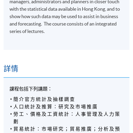
managers, administrators and planners in closer touch
with the statistical data available in Hong Kong, and to
show how such data may be used to assist in business
and forecasting. The course consists of an integrated
series of lectures.
詳情
課程包括下列講題：
簡 介 官 方 統 計 及 抽 樣 調 查
人 口 統 計 及 推 算 ： 研 究 及 市 場 推 廣
勞 工 、 價 格 及 工 資 統 計 ： 人 事 管 理 及 人 力 策
劃
貿 易 統 計 ： 市 場 研 究 ； 貿 易 推 廣 ； 分 析 及 預