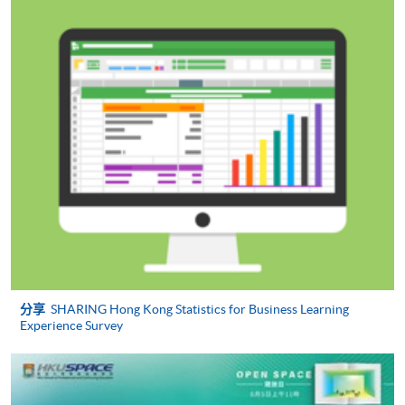
何疑問，請詳閱個別課程資料，或聯絡有關課程負責
人或報名中心。
課程/科目報名注意事項:
選用網上報名服務必須在已接駁互聯網及支援
JavaScript程式瀏覽器的電腦上進行。建議選用
Google Chrome瀏覽器。
申請人不應閒置申請超過10分鐘。否則，申請人
必須重新開始整個申請程序。
網上報名只支援「提早報讀優惠」。如需享用其他
報讀優惠，請親臨學院的報名中心報名。
在網上報名過程中，由於提交課程申請和付款在系
分享
SHARING Hong Kong Statistics for Business Learning
統處理上為兩個不同的程序，成功付款並不保證成
Experience Survey
功被獲取錄。任何不成功的申請，課程組職員將儘
快與 閣下聯絡。
申請人應注意，不論親身或網上報讀，相同的課