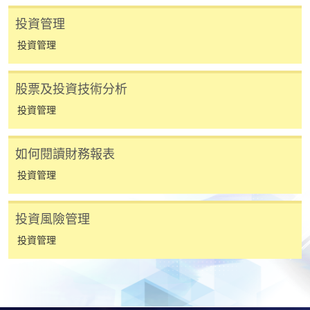
卻不能為這些資訊作出任何明確或隱含的保證。本學院尤其不
會保證下列各項：資訊並無侵犯版權，資訊可安全使用、資訊
投資管理
準確、資訊適合任何目的、資訊不含電腦病毒等。
投資管理
本學院（包括其僱員及附屬機構）對你在網上付款而由下列原
股票及投資技術分析
因所導致的任何損失，一概不負責；上述原因包括：（1）由
付款銀行或獨立商戶因為付款的網關在處理付款的信用卡、付
投資管理
款卡、智能卡或其他付款的設施時出現任何信息或資訊傳送的
失誤、延誤、中斷、中止、或限制（2）從付款的網關傳送而
如何閱讀財務報表
來的任何信息或資訊中出現的疏忽、錯誤、誤差或遺漏；
投資管理
（3）付款的網關在完成網上付款時出現的故障、失靈、或失
誤；（4）任何由付款的網關引起或與付款的網關相關的原
因，包括未獲授權進入、資料傳送的改動、任何非法行為等。
投資風險管理
投資管理
以上中文本純作參考之用，如內容與英文版本有任何歧義，一
切以英文版本為準。