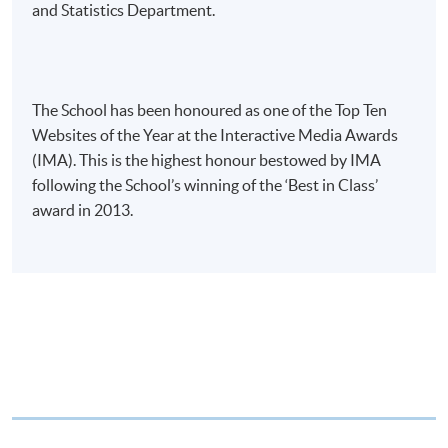
and Statistics Department.
程設有此服務，課程負責人會通知學員有關程序。
網上支付可通過「繳費靈」(PPS) (不適用於手機)、
VISA 或 Mastercard、「微信支付」(Online WeChat
The School has been honoured as one of the Top Ten
Pay) 、「支付寶」(Online Alipay) 或 「轉數快」(FPS)
Websites of the Year at the Interactive Media Awards
繳付學費。
(IMA). This is the highest honour bestowed by IMA
following the School’s winning of the ‘Best in Class’
award in 2013.
親身報名/郵遞
報讀新課程
凡以「先到先得」為取錄方式的課程，請填妥
SF26報名表，親往
報名中心
或以郵遞方式連同學
費以及所需證明文件呈交。