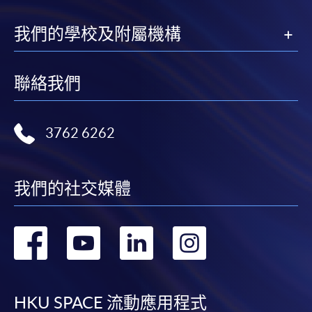
付款方法
我們的學校及附屬機構
1. 現金、「易辦事」（EPS）、微信支付
(WeChat Pay) 或支付寶(Alipay)
聯絡我們
申請人可親臨學院任何一所報名中心，以現金、「易
辦事」、微信支付（WeChat Pay）或支付寶
（Alipay） 繳付學費。
3762 6262
2. 支票或銀行本票
如以劃線支票或銀行本票繳付，抬頭請註明「香港大
我們的社交媒體
學專業進修學院」。支票背面請寫上課程名稱及申請
人姓名。 閣下可：
轉
轉
轉
轉
親臨學院各報名中心遞交劃線支票、報名表格及有關
到
到
到
到
證明文件；
或可將上述文件一併寄交各報名中心，信封上請註明
facebook
youtube
linkedin
instag
HKU SPACE 流動應用程式
「報讀課程」，惟學院對郵遞失誤而遺失的支票及個