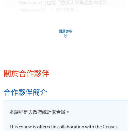
Mastercard（包括「香港大學專業進修學院
Mastercard卡」）繳付學費。
*香港大學專業進修學院Mastercard卡
持有人如欲享用十個
閱讀更多
月免息分期付款優惠，必須親臨本學院設有報名服務的教
學中心作付款安排。
如欲了解如何於網上報讀新課程及繳費，請瀏覽網上
申請/報讀指南 :
關於合作夥伴
-
短期課程
-
個別學歷頒授課程
合作夥伴簡介
報讀同一學歷頒授課程內其他單元
本課程是與政府統計處合辦。
個別課程為須報讀同一學歷頒授課程及其他單元或繳
This course is offered in collaboration with the Census
交下期學費的學員，提供網上服務，如學員就讀的課