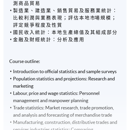
測 商 品 貿 易
製 造 業 、 建 造 業 、 銷 售 貿 易 及 服 務 業 統 計 ：
比 較 利 潤 與 業 務 表 現 ； 評 估 本 地 市場 規 模 ；
評 定 競 爭 程 度 及 性 質
國 民 收 入 統 計 ： 本 地 生 產 總 值 及 其 組 成 部 分
金 融 及 財 經 統 計 ： 分 析 及 應 用
Course outline:
Introduction to official statistics and sample surveys
Population statistics and projections: Research and
marketing
Labour, price and wage statistics: Personnel
management and manpower planning
Trade statistics: Market research, trade promotion,
and analysis and forecasting of merchandise trade
Manufacturing, construction, distributive trades and
services industries statistics: Comparing