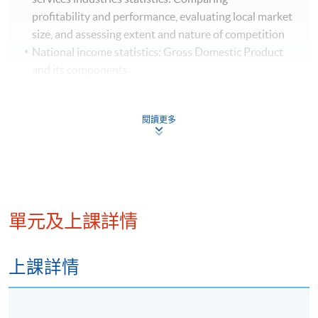
profitability and performance, evaluating local market
size, and assessing extent and nature of competition
National income statistics: Gross Domestic Product
and its components
Monetary and financial statistics: Analysis and
applications
閱讀更多
報名代碼
2445-2407NW
開課日期
2026年9月1日 (星期二)
現時接受報名
單元及上課詳情
日期 / 時間
上課詳情
逢周二，7:00pm - 10:00pm
修業期