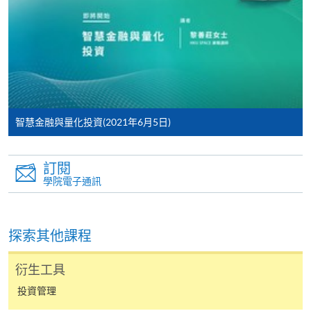
程/科目只可提交一次申請。
在網上報名過程中，付款成功後，網頁將顯示付款
確認。另外，確認電子郵件亦會發送到 閣下的電
子郵件帳戶。請保留確定回條作日後查詢用途。
除特殊情況(例如課程因報名人數不足而被取消)及
法例規定外，一切已繳費用，概不退還。
智慧金融與量化投資(2021年6月5日)
如須甄選入學，則正式收據並不可作為 閣下已獲
取錄的證明。學院將在截止報名日期後儘快通知申
請者是否獲取錄。落選的申請人將獲退還已繳交的
訂閱
學費。
學院電子通訊
探索其他課程
免責聲明
衍生工具
本學院為學院開設的其中一些課程提供在線服務的平台。雖然
投資管理
本學院會力求在有關網頁上刊載的資訊正確和合時，但本學院