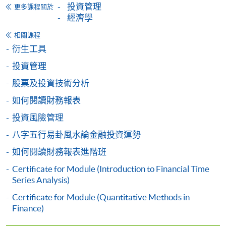
[
下載報名表SF26
]
投資管理
更多課程關於
經濟學
申請學歷頒授及專業課程可能需要其他資料，報名
相關課程
表可向報名中心或有關課程負責人索取。填妥申請
衍生工具
表格後，請連同報名費/學費以及所需證明文件親
往報名中心或以郵遞方式遞交。
投資管理
股票及投資技術分析
報讀同一學歷頒授課程內其他單元
如何閱讀財務報表
投資風險管理
​學院為學歷頒授課程特設「註冊及學費通知」，適
八字五行易卦風水論金融投資運勢
用於一般學歷頒授課程。
如何閱讀財務報表進階班
課程負責人會為學員送上「註冊及學費通知」
Certificate for Module (Introduction to Financial Time
Series Analysis)
(「通知」)，請填妥有關「通知」，並親往報名中
心或以郵遞方式，遞交「通知」及繳交所需費用。
Certificate for Module (Quantitative Methods in
Finance)
有關繳費詳情，請參閱
付款方法
。如對報名程序有任