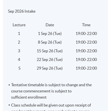
5 講
Sep 2026 Intake
每講3小時
Lecture
Date
Time
地點
1
1 Sep 26 (Tue)
19:00-22:00
港大保良何鴻燊社區書院
2
8 Sep 26 (Tue)
19:00-22:00
金鐘教學中心
統一教學中心
3
15 Sep 26 (Tue)
19:00-22:00
或其他港島區分校
4
22 Sep 26 (Tue)
19:00-22:00
5
29 Sep 26 (Tue)
19:00-22:00
Tentative timetable is subject to change and the
course commencement is subject to
sufficient enrollment
Class schedule will be given out upon receipt of