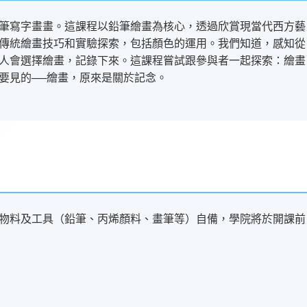
筆寫字畫畫。這課程以鉛筆繪畫為核心，透過欣賞現當代西方藝
傳統繪畫技巧和實驗探索，包括顏色的運用。我們知道，感知從
人會選擇繪畫，記錄下來。這課程嘗試跟參與者一起探索：繪畫
要見的──繪畫，原來是關於記念。
物料及工具（鉛筆、丙烯顏料、畫筆等）自備，學院將於開課前