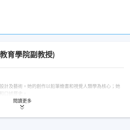
學教育學院副教授)
設計及藝術。她的創作以鉛筆繪畫和視覺人類學為核心；她
和口述歷史。
閱讀更多
22)；《呢喃》（澳門年長婦女口述歷史）（2020）；《痕
家的21 封信》（2017）；《穿越世紀的情書：寫給巴黎藝
繪畫》（2012）；《房間》（2011）；《一冊女書筆記──探
003）。