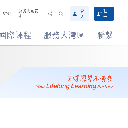
惡劣天氣安
登
註
分
打
SOUL
排
冊
入
享
開
至
搜
尋
國際課程
服務大灣區
聯繫
介
面