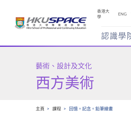
Skip
to
香港大
ENG
main
學
content
認識學
Main
content
start
藝術、設計及文化
西方美術
主頁
課程
回憶。記念。鉛筆繪畫