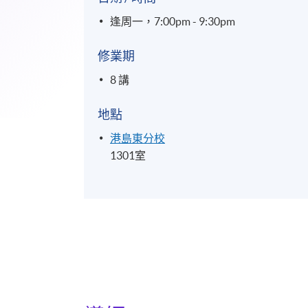
逢周一，7:00pm - 9:30pm
修業期
8 講
地點
港島東分校
1301室