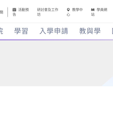
活動預
研討會及工作
教學中
學員網
簡
告
坊
心
站
院
學習
入學申請
教與學