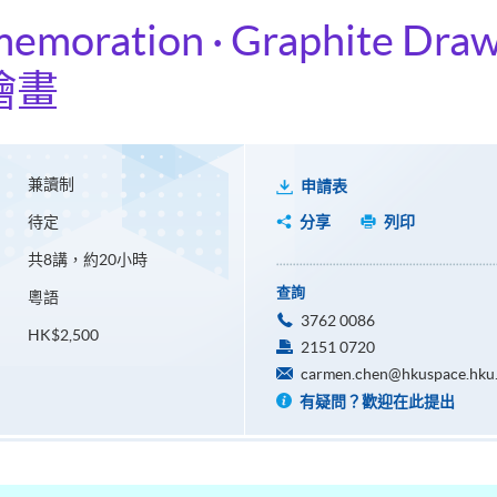
memoration · Graphite Dra
繪畫
兼讀制
申請表
待定
分享
列印
共8講，約20小時
查詢
粵語
3762 0086
HK$2,500
2151 0720
carmen.chen@hkuspace.hku
有疑問？歡迎在此提出