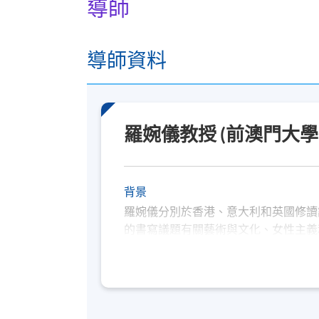
導師
導師資料
羅婉儀教授 (前澳門大
背景
羅婉儀分別於香港、意大利和英國修讀
的書寫議題有關藝術與文化、女性主義
個人著作有：《一天》（城市風景）(20
跡》（2019）；《美好年代：寫給藝術
術家的21 封信》（2013）；《文字。
尋中國湖南省江永縣上江墟鄉女書》（2