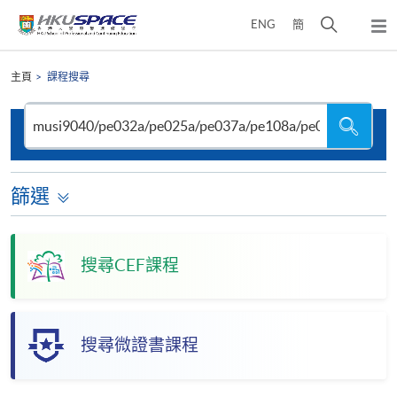
Skip
打
ENG
簡
to
彈
main
開
出
Main
content
搜
主
content
主頁
課程搜尋
選
尋
start
單
介
搜
搜
尋
尋
面
本
網
站
篩選
搜尋CEF課程
搜尋微證書課程