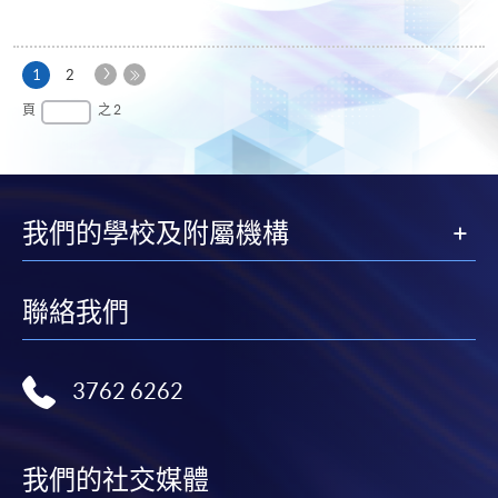
下
本
1
2
一
頁
最
頁
之 2
頁
後
一
頁
我們的學校及附屬機構
聯絡我們
3762 6262
我們的社交媒體