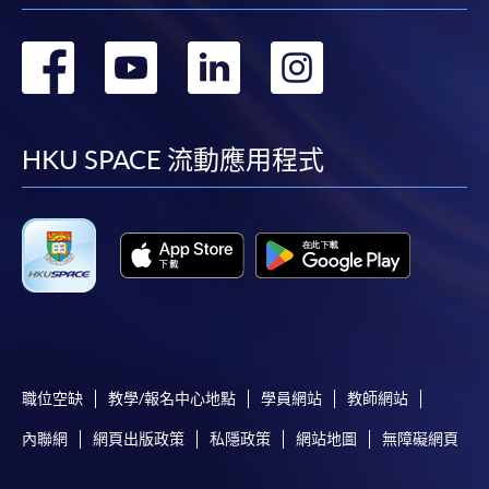
轉
轉
轉
轉
到
到
到
到
facebook
youtube
linkedin
instag
HKU SPACE 流動應用程式
職位空缺
教學/報名中心地點
學員網站
教師網站
內聯網
網頁出版政策
私隱政策
網站地圖
無障礙網頁