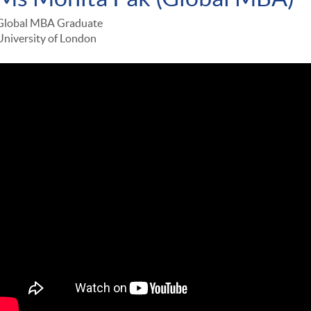
Global MBA Graduate
University of London