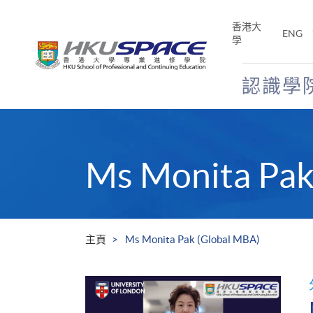
Skip
to
香港大
ENG
main
學
content
認識學
Main
content
start
Ms Monita Pak
主頁
Ms Monita Pak (Global MBA)