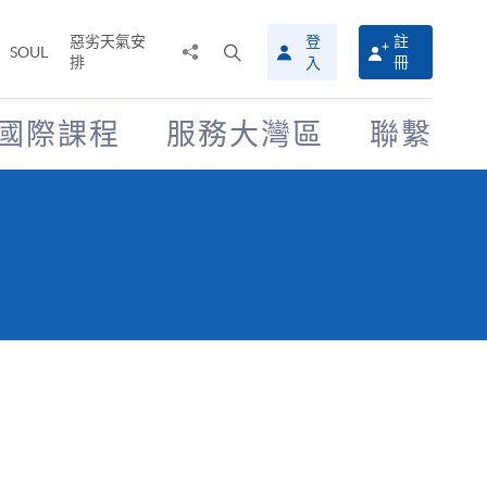
惡劣天氣安
登
註
分
打
SOUL
排
冊
入
享
開
至
搜
尋
國際課程
服務大灣區
聯繫
介
面