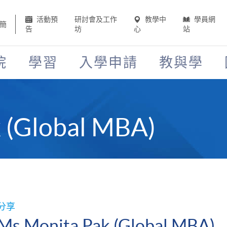
活動預
研討會及工作
教學中
學員網
簡
告
坊
心
站
院
學習
入學申請
教與學
 (Global MBA)
分享
Ms Monita Pak (Global MBA)