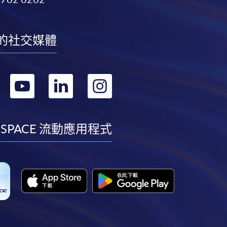
的社交媒體
轉
轉
轉
轉
到
到
到
到
facebook
youtube
linkedin
instagram
 SPACE 流動應用程式