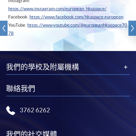
Instagram:
https://www.instagram.com/european_hkuspace/
Facebook:
https://www.facebook.com/hkuspace.european
YouTube:
https://www.youtube.com/@europeanhkuspace70
78
我們的學校及附屬機構
聯絡我們
3762 6262
我們的社交媒體