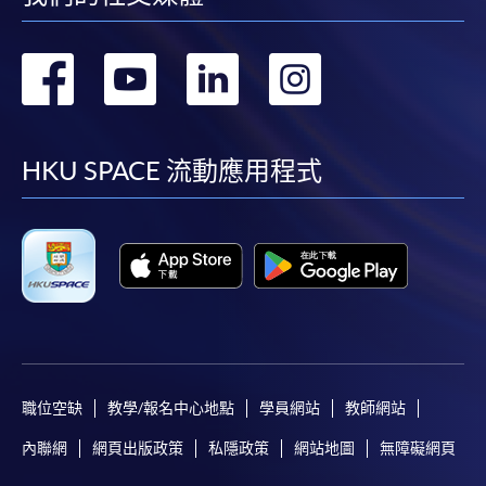
轉
轉
轉
轉
到
到
到
到
facebook
youtube
linkedin
instag
HKU SPACE 流動應用程式
職位空缺
教學/報名中心地點
學員網站
教師網站
內聯網
網頁出版政策
私隱政策
網站地圖
無障礙網頁