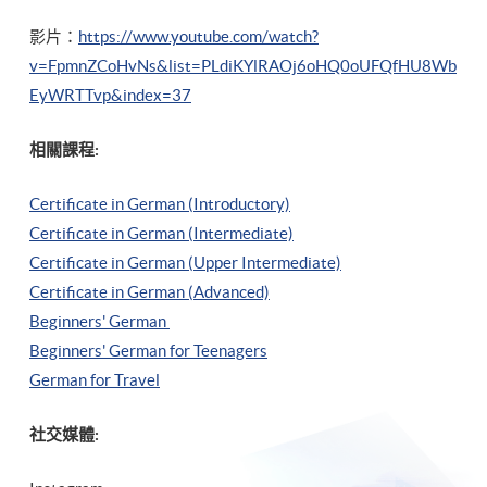
影片：
https://www.youtube.com/watch?
v=FpmnZCoHvNs&list=PLdiKYlRAOj6oHQ0oUFQfHU8Wb
EyWRTTvp&index=37
相關課程:
Certificate in German (Introductory)
Certificate in German (Intermediate)
Certificate in German (Upper Intermediate)
Certificate in German (Advanced)
Beginners' German
Beginners' German for Teenagers
German for Travel
社交媒體: