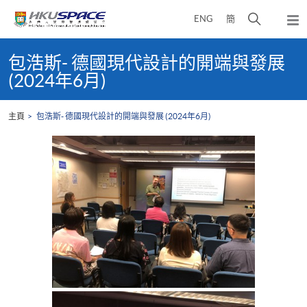
Skip
打
ENG
簡
to
彈
main
開
出
Main
content
搜
主
content
包浩斯- 德國現代設計的開端與發展
選
尋
start
(2024年6月)
單
介
面
主頁
包浩斯- 德國現代設計的開端與發展 (2024年6月)