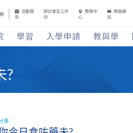
活動預
研討會及工作
教學中
學員網
簡
告
坊
心
站
院
學習
入學申請
教與學
?
分享
你今日食咗藥未?