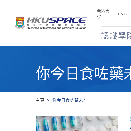
Skip
to
香港大
ENG
main
學
content
認識學
Main
content
start
你今日食咗藥未
主頁
你今日食咗藥未?