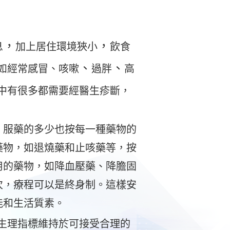
，
，
息
加上居住環境狹小
飲食
、
、
如經常感冒、咳嗽
過胖
高
中有很多都需要經醫生疹斷，
。服藥的多少也按每一種藥物的
藥物，如退燒藥和止咳藥等，按
用的藥物，如降血壓藥、降膽固
次，療程可以是終身制。這樣安
能和生活質素。
生理指標維持於可接受合理的