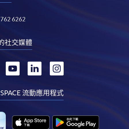
3762 6262
的社交媒體
轉
轉
轉
轉
到
到
到
到
facebook
youtube
linkedin
instagram
 SPACE 流動應用程式