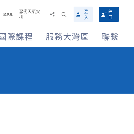
惡劣天氣安
登
註
分
打
SOUL
排
冊
入
享
開
至
搜
尋
國際課程
服務大灣區
聯繫
介
面