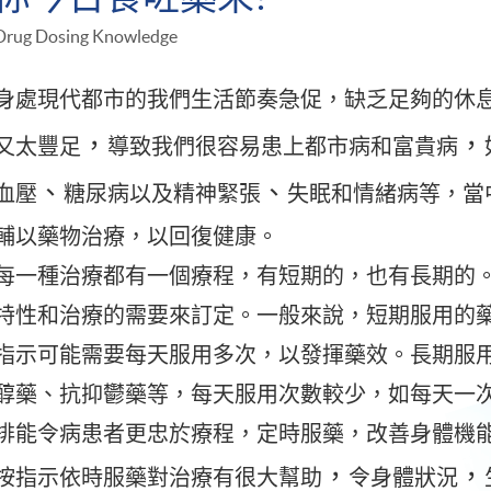
Drug Dosing Knowledge
身處現代都市的我們生活節奏急促，缺乏足夠的休
，
，
又太豐足
導致我們很容易患上都市病和富貴病
、
、
血壓
糖尿病以及精神緊張
失眠和情緒病等，當
輔以藥物治療，以回復健康。
每一種治療都有一個療程，有短期的，也有長期的
特性和治療的需要來訂定。一般來說，短期服用的
指示可能需要每天服用多次，以發揮藥效。長期服
醇藥、抗抑鬱藥等，每天服用次數較少，如每天一
排能令病患者更忠於療程，定時服藥，改善身體機
，
，
按指示依時服藥對治療有很大幫助
令身體狀況