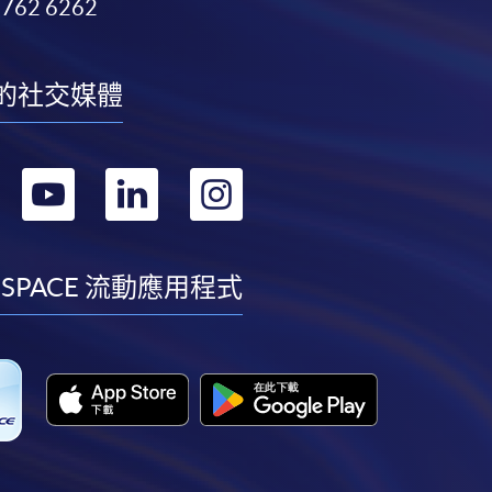
3762 6262
的社交媒體
轉
轉
轉
轉
到
到
到
到
facebook
youtube
linkedin
instagram
 SPACE 流動應用程式