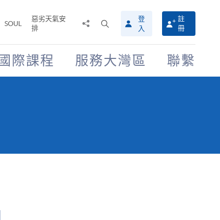
惡劣天氣安
登
註
分
打
SOUL
排
冊
入
享
開
至
搜
尋
國際課程
服務大灣區
聯繫
介
面
 】