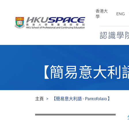
Skip
to
香港大
ENG
main
學
content
認識學
Main
content
start
【簡易意大利語 - 
主頁
【簡易意大利語 - Pantofolaio 】