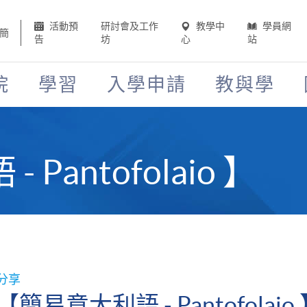
活動預
研討會及工作
教學中
學員網
簡
告
坊
心
站
院
學習
入學申請
教與學
Pantofolaio 】
分享
【簡易意大利語 - Pantofolaio