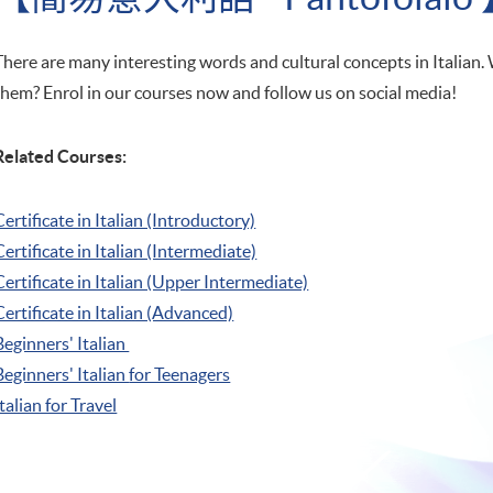
There are many interesting words and cultural concepts in Italian.
them? Enrol in our courses now and follow us on social media!
Related Courses:
Certificate in Italian (Introductory)
Certificate in Italian (Intermediate)
Certificate in Italian (Upper Intermediate)
Certificate in Italian (Advanced)
Beginners' Italian
Beginners' Italian
for Teenagers
Italian for Travel