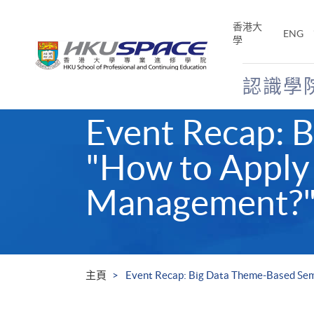
Skip
to
香港大
ENG
main
學
content
認識學
Main
Event Recap: 
content
start
"How to Apply 
Management?
主頁
Event Recap: Big Data Theme-Based Sem