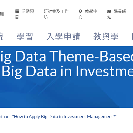
活動預
研討會及工作
教學中
學員網
簡
告
坊
心
站
院
學習
入學申請
教與學
Big Data Theme-Base
Big Data in Investm
"
inar - "How to Apply Big Data in Investment Management?"