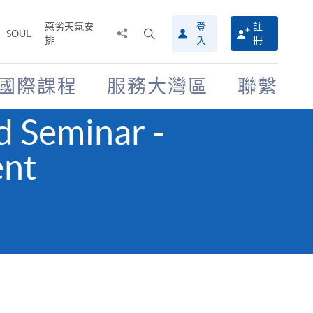
惡劣天氣安
登
註
分
打
SOUL
排
冊
入
享
開
至
搜
尋
國際課程
服務大灣區
聯繫
介
面
d Seminar -
ent