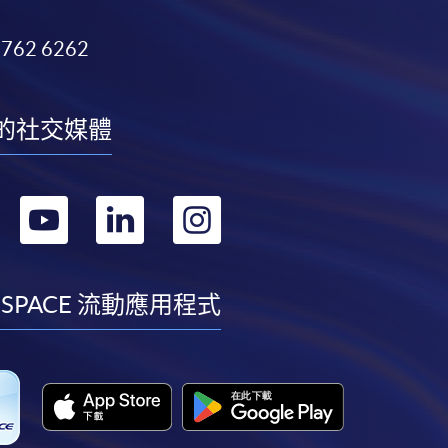
3762 6262
的社交媒體
轉
轉
轉
轉
到
到
到
到
facebook
youtube
linkedin
instagram
 SPACE 流動應用程式