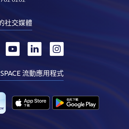
的社交媒體
轉
轉
轉
轉
到
到
到
到
facebook
youtube
linkedin
instagram
 SPACE 流動應用程式