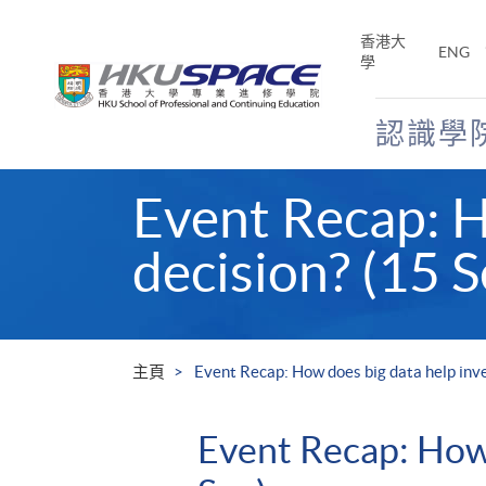
Skip
to
香港大
ENG
main
學
content
認識學
Main
Event Recap: H
content
start
decision? (15 S
主頁
Event Recap: How does big data help inv
Event Recap: How 