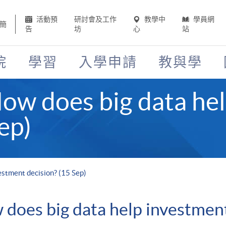
活動預
研討會及工作
教學中
學員網
簡
告
坊
心
站
院
學習
入學申請
教與學
ow does big data he
ep)
estment decision? (15 Sep)
does big data help investment