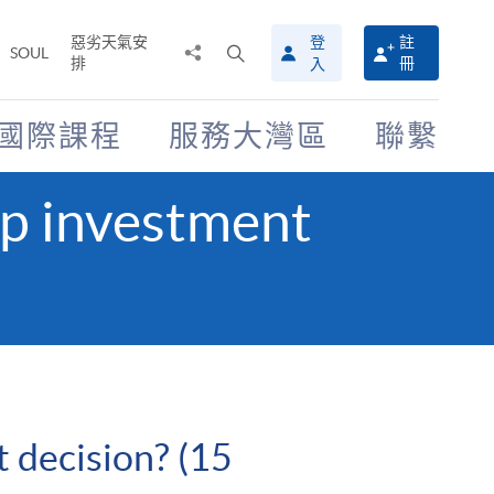
惡劣天氣安
登
註
分
打
SOUL
排
冊
入
享
開
至
搜
尋
國際課程
服務大灣區
聯繫
介
面
lp investment
 decision? (15