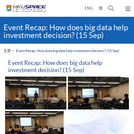
Skip
打
ENG
簡
to
彈
main
開
出
Main
content
搜
主
content
Event Recap: How does big data help
選
尋
start
investment decision? (15 Sep)
單
介
面
主頁
Event Recap: How does big data help investment decision? (15 Sep)
Event Recap: How does big data help
investment decision? (15 Sep)