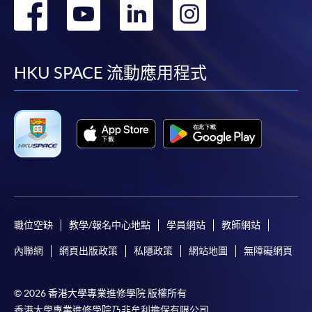
轉
轉
轉
轉
到
到
到
到
facebook
youtube
linkedin
instag
HKU SPACE 流動應用程式
職位空缺
教學/報名中心地點
學員網站
教師網站
內聯網
網頁出版政策
私隱政策
網站地圖
無障礙網頁
© 2026 香港大學專業進修學院 版權所有
香港大學專業進修學院乃非牟利擔保有限公司