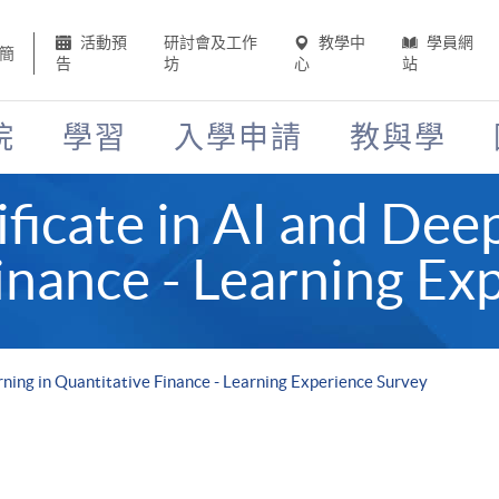
活動預
研討會及工作
教學中
學員網
簡
告
坊
心
站
院
學習
入學申請
教與學
ficate in AI and Dee
inance - Learning Ex
rning in Quantitative Finance - Learning Experience Survey