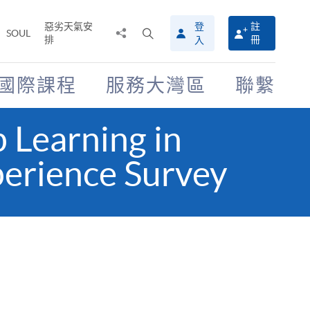
惡劣天氣安
登
註
分
打
SOUL
排
冊
入
享
開
至
搜
尋
國際課程
服務大灣區
聯繫
介
面
p Learning in
perience Survey