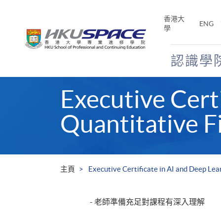
Skip
to
香港大
ENG
main
學
content
認識學
Main
Executive Certi
content
start
Quantitative F
主頁
Executive Certificate in AI and Deep Lea
- 老師準備充足對課程有深入理解