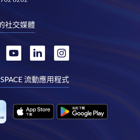
的社交媒體
轉
轉
轉
轉
到
到
到
到
facebook
youtube
linkedin
instagram
 SPACE 流動應用程式