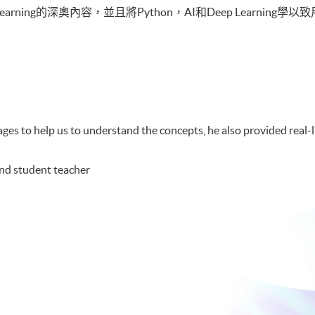
arning的深奧內容，並且將Python，AI和Deep Learning學以致
ges to help us to understand the concepts, he also provided real-l
and student teacher