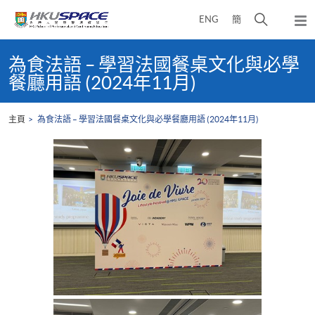
Skip
打
ENG
簡
to
彈
main
開
出
Main
content
搜
主
content
為食法語 – 學習法國餐桌文化與必學
選
尋
start
餐廳用語 (2024年11月)
單
介
面
主頁
為食法語 – 學習法國餐桌文化與必學餐廳用語 (2024年11月)