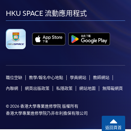
到
到
到
到
facebook
youtube
linkedin
instag
HKU SPACE 流動應用程式
職位空缺
教學/報名中心地點
學員網站
教師網站
內聯網
網頁出版政策
私隱政策
網站地圖
無障礙網頁
© 2026 香港大學專業進修學院 版權所有
香港大學專業進修學院乃非牟利擔保有限公司
返回頁首