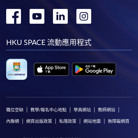
轉
轉
轉
轉
到
到
到
到
facebook
youtube
linkedin
instag
HKU SPACE 流動應用程式
職位空缺
教學/報名中心地點
學員網站
教師網站
內聯網
網頁出版政策
私隱政策
網站地圖
無障礙網頁