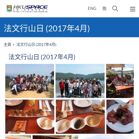
Skip
打
ENG
簡
to
彈
main
開
出
Main
content
搜
主
content
法文行山日 (2017年4月)
選
尋
start
單
介
主頁
法文行山日 (2017年4月)
面
法文行山日 (2017年4月)