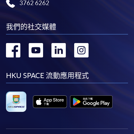
3762 6262
我們的社交媒體
轉
轉
轉
轉
到
到
到
到
facebook
youtube
linkedin
instag
HKU SPACE 流動應用程式