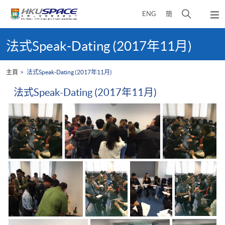
Skip
打
ENG
簡
to
彈
main
開
出
Main
content
搜
主
content
法式Speak-Dating (2017年11月)
選
尋
start
單
介
主頁
法式Speak-Dating (2017年11月)
面
法式Speak-Dating (2017年11月)