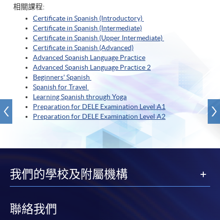
相關課程:
Certificate in Spanish (Introductory)
Certificate in Spanish (Intermediate)
Certificate in Spanish (Upper Intermediate)
Certificate in Spanish (A
dvanced)
Advanced Spanish Language Practice
Advanced Spanish Language Practice
2
Beginners' Spanish
Spanish for Travel
Learning Spanish through Yoga
Preparation for DELE Examination Level A1
Preparation for DELE Examination Level A2
我們的學校及附屬機構
聯絡我們