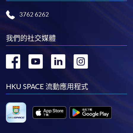
3762 6262
我們的社交媒體
轉
轉
轉
轉
到
到
到
到
facebook
youtube
linkedin
instag
HKU SPACE 流動應用程式