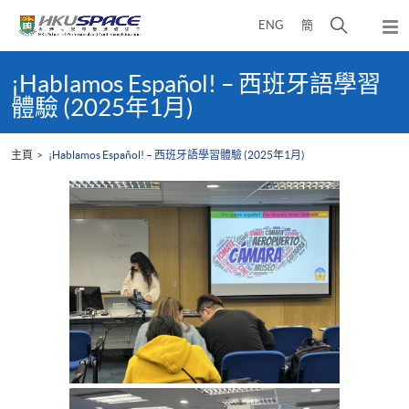
Skip
打
ENG
簡
to
彈
main
開
出
Main
content
搜
主
content
¡Hablamos Español! – 西班牙語學習
選
尋
start
體驗 (2025年1月)
單
介
面
主頁
¡Hablamos Español! – 西班牙語學習體驗 (2025年1月)