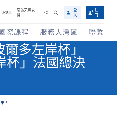
惡劣天氣安
登
註
分
打
SOUL
排
冊
入
享
開
至
搜
尋
國際課程
服務大灣區
聯繫
介
面
年「波爾多左岸杯」
岸杯」法國總決
殿軍！