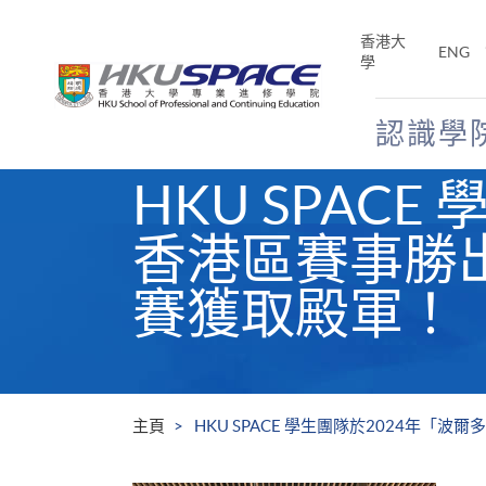
Skip
to
香港大
ENG
main
學
content
認識學
Main
HKU SPAC
content
start
香港區賽事勝
賽獲取殿軍！
主頁
HKU SPACE 學生團隊於2024年