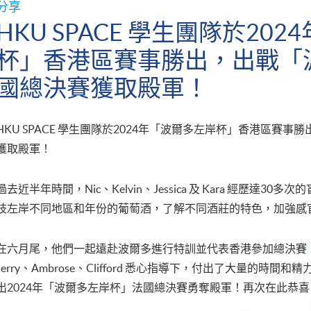
分享
HKU SPACE 學生團隊於20
杯」香港區賽事勝出，出戰「
國總決賽獲取殿軍！
HKU SPACE 學生團隊於2024年「波爾多左岸杯」香港區賽
獲取殿軍！
過去近半年時間，Nic、Kelvin、Jessica 及 Kara 經歷達30多次的盲
枝左岸不同地區和年份的葡萄酒，了解不同酒莊的特色，加強感
在六月尾，他們一起遠赴波爾多進行特訓並代表香港參加總決賽！在導師 
Jerry、Ambrose、Clifford 悉心指導下，付出了大量的
出2024年「波爾多左岸杯」法國總決賽勇奪殿軍！再次在此恭喜 Nic，Kel