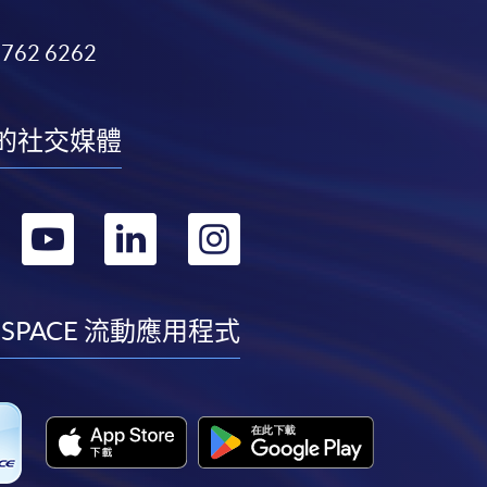
3762 6262
的社交媒體
轉
轉
轉
轉
到
到
到
到
facebook
youtube
linkedin
instagram
 SPACE 流動應用程式