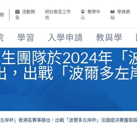
活動預
研討會及工作
教學中
學員網
簡
告
坊
心
站
院
學習
入學申請
教與學
E 學生團隊於2024
出，出戰「波爾多左
「波爾多左岸杯」香港區賽事勝出，出戰「波爾多左岸杯」法國總決賽獲取