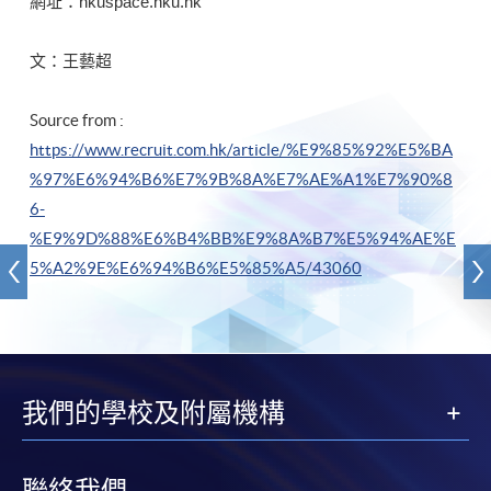
網址：hkuspace.hku.hk
文：王藝超
Source from :
https://www.recruit.com.hk/article/%E9%85%92%E5%BA
%97%E6%94%B6%E7%9B%8A%E7%AE%A1%E7%90%8
6-
%E9%9D%88%E6%B4%BB%E9%8A%B7%E5%94%AE%E
5%A2%9E%E6%94%B6%E5%85%A5/43060
我們的學校及附屬機構
聯絡我們