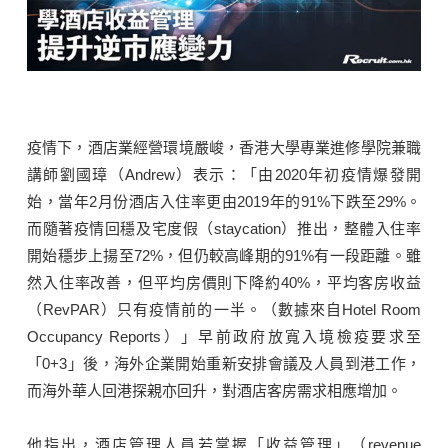
疫情下，酒店業經營環境嚴峻，香港大學專業進修學院兼職
講師劉國璋（Andrew）表示：「由2020年初疫情爆發開
始，當年2月份酒店入住率更由2019年的91%下跌至29%。
而隨著疫情回穩及宅度假（staycation）推出，整體入住率
開始穩步上揚至72%，但仍較高峰期的91%有一段距離。雖
然入住率改善，但平均房價則下降約40%，平均客房收益
（RevPAR）只有疫情前的一半。（數據來自Hotel Room
Occupancy Reports）」早前政府放寬入境檢疫要求至
「0+3」後，海外企業開始重新安排會議及人員到港工作，
而海外華人回港探親亦回升，對酒店客房需求相應增加。
他指出，酒店管理人員若掌握「收益管理」（revenue