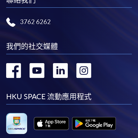
3762 6262
我們的社交媒體
轉
轉
轉
轉
到
到
到
到
facebook
youtube
linkedin
instag
HKU SPACE 流動應用程式