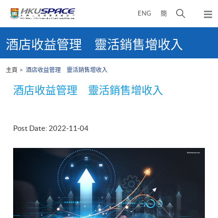
Skip
打
ENG
簡
to
彈
main
開
出
Main
content
搜
主
content
酒店收益管理 靈活銷售增收入
選
尋
start
單
介
主頁
酒店收益管理 靈活銷售增收入
面
酒店收益管理 靈活銷售增收入
Post Date: 2022-11-04