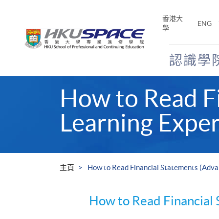
Skip
to
香港大
ENG
main
學
content
認識學
Main
How to Read F
content
start
Learning Exper
主頁
How to Read Financial Statements (Adva
How to Read Financial