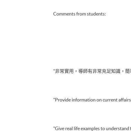
Comments from students:
"非常實用，導師有非常充足知識，簡
"Provide information on current affairs
"Give real life examples to understand 