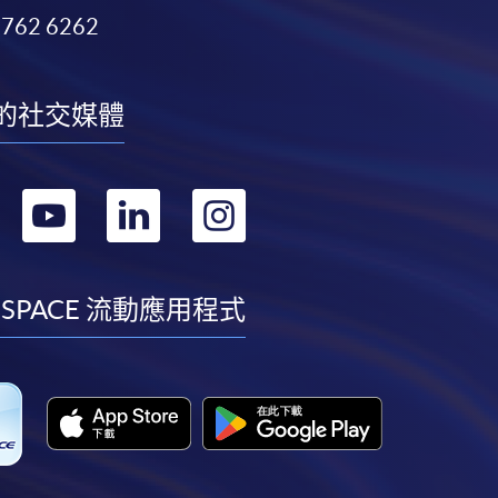
3762 6262
的社交媒體
轉
轉
轉
轉
到
到
到
到
facebook
youtube
linkedin
instagram
 SPACE 流動應用程式