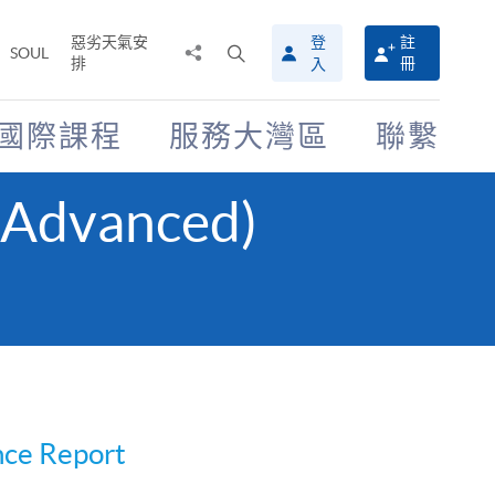
惡劣天氣安
登
註
分
打
SOUL
排
冊
入
享
開
至
搜
尋
國際課程
服務大灣區
聯繫
介
面
(Advanced)
nce Report