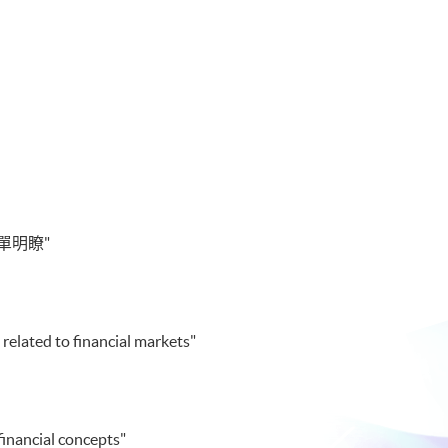
單明瞭"
 related to financial markets"
financial concepts"