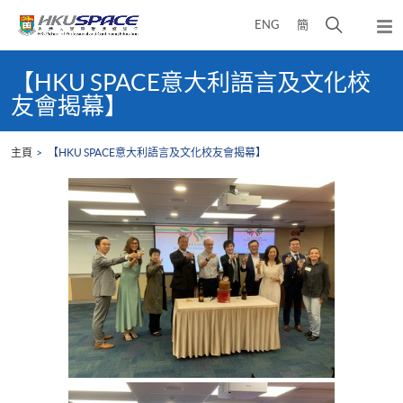
Skip
打
ENG
簡
to
彈
main
開
出
Main
content
搜
主
content
【HKU SPACE意大利語言及文化校
選
尋
start
友會揭幕】
單
介
面
主頁
【HKU SPACE意大利語言及文化校友會揭幕】