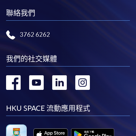
聯絡我們
3762 6262
我們的社交媒體
轉
轉
轉
轉
到
到
到
到
facebook
youtube
linkedin
instag
HKU SPACE 流動應用程式