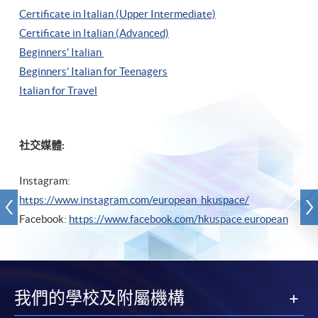
Certificate in Italian (Upper Intermediate)
Certificate in Italian (Advanced)
Beginners' Italian
Beginners' Italian
for Teenagers
Italian for Travel
社交媒體:
Instagram:
https://www.instagram.com/european_hkuspace/
Facebook:
https://www.facebook.com/hkuspace.european
我們的學校及附屬機構