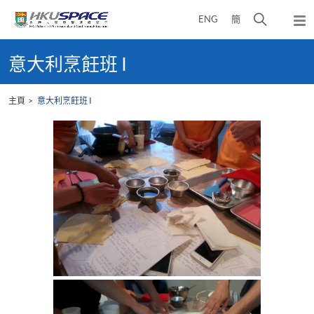
Skip
打
ENG
簡
to
彈
main
開
出
Main
content
搜
主
content
意大利烹飪班 I
選
尋
start
單
介
主頁
意大利烹飪班 I
面