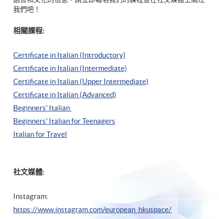
我們吧！
相關課程:
Certificate in Italian (Introductory)
Certificate in Italian (Intermediate)
Certificate in Italian (Upper Intermediate)
Certificate in Italian (Advanced)
Beginners' Italian
Beginners' Italian
for Teenagers
Italian for Travel
社文媒體:
Instagram:
https://www.instagram.com/european_hkuspace/