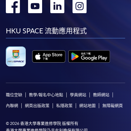
轉
轉
轉
轉
到
到
到
到
facebook
youtube
linkedin
instag
HKU SPACE 流動應用程式
職位空缺
教學/報名中心地點
學員網站
教師網站
內聯網
網頁出版政策
私隱政策
網站地圖
無障礙網頁
© 2026 香港大學專業進修學院 版權所有
香港大學專業進修學院乃非牟利擔保有限公司