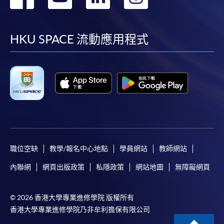
到
到
到
到
facebook
youtube
linkedin
instag
HKU SPACE 流動應用程式
職位空缺
教學/報名中心地點
學員網站
教師網站
內聯網
網頁出版政策
私隱政策
網站地圖
無障礙網頁
© 2026 香港大學專業進修學院 版權所有
香港大學專業進修學院乃非牟利擔保有限公司