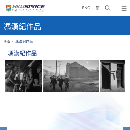
Skip
打
ENG
簡
to
彈
main
開
出
Main
content
搜
主
content
馮漢紀作品
選
尋
start
單
介
主頁
馮漢紀作品
面
馮漢紀作品