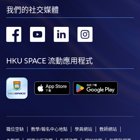
我們的社交媒體
轉
轉
轉
轉
到
到
到
到
facebook
youtube
linkedin
instag
HKU SPACE 流動應用程式
職位空缺
教學/報名中心地點
學員網站
教師網站