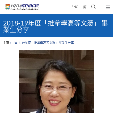
Skip
打
ENG
簡
to
彈
main
開
出
Main
content
搜
主
content
2018-19年度「推拿學高等文憑」 畢
選
尋
start
業生分享
單
介
面
主頁
2018-19年度「推拿學高等文憑」 畢業生分享