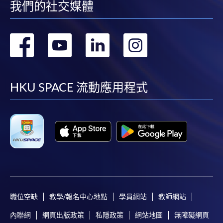
我們的社交媒體
轉
轉
轉
轉
到
到
到
到
facebook
youtube
linkedin
instag
HKU SPACE 流動應用程式
職位空缺
教學/報名中心地點
學員網站
教師網站
內聯網
網頁出版政策
私隱政策
網站地圖
無障礙網頁