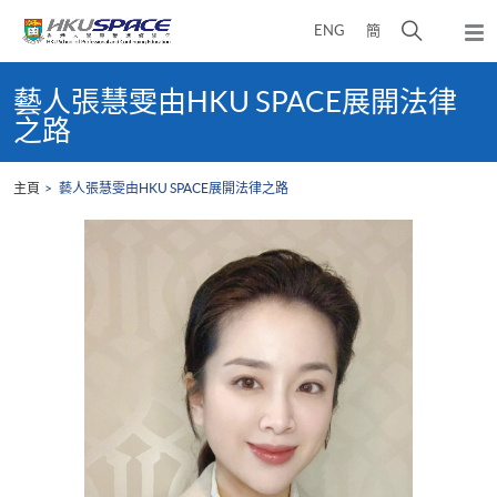
Skip
打
ENG
簡
to
彈
main
開
出
Main
content
搜
主
content
藝人張慧雯由HKU SPACE展開法律
選
尋
start
之路
單
介
面
主頁
藝人張慧雯由HKU SPACE展開法律之路