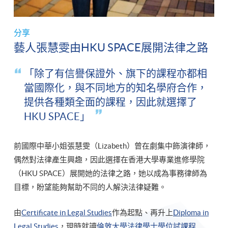
分享
藝人張慧雯由HKU SPACE展開法律之路
「除了有信譽保證外、旗下的課程亦都相
當國際化，與不同地方的知名學府合作，
提供各種類全面的課程，因此就選擇了
HKU SPACE」
前國際中華小姐張慧雯（Lizabeth）曾在劇集中飾演律師，
偶然對法律產生興趣，因此選擇在香港大學專業進修學院
（HKU SPACE）展開她的法律之路，她以成為事務律師為
目標，盼望能夠幫助不同的人解決法律疑難。
由
Certificate in Legal Studies
作為起點、再升上
Diploma in
Legal Studies
，現時就讀
倫敦大學法律學士學位試課程