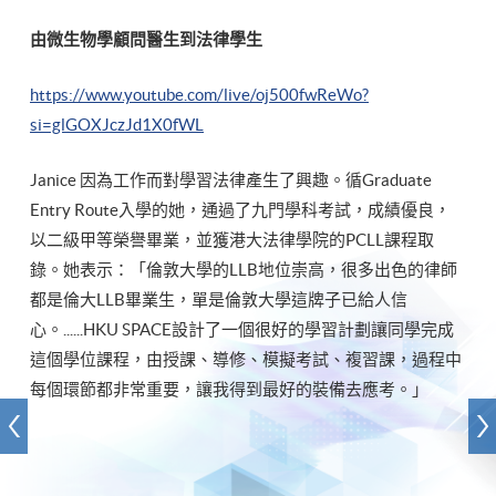
由微生物學顧問醫生到法律學生
https://www.youtube.com/live/oj500fwReWo?
si=glGOXJczJd1X0fWL
Janice 因為工作而對學習法律產生了興趣。循Graduate
Entry Route入學的她，通過了九門學科考試，成績優良，
以二級甲等榮譽畢業，並獲港大法律學院的PCLL課程取
錄。她表示：「倫敦大學的LLB地位崇高，很多出色的律師
都是倫大LLB畢業生，單是倫敦大學這牌子已給人信
心。......HKU SPACE設計了一個很好的學習計劃讓同學完成
這個學位課程，由授課、導修、模擬考試、複習課，過程中
每個環節都非常重要，讓我得到最好的裝備去應考。」