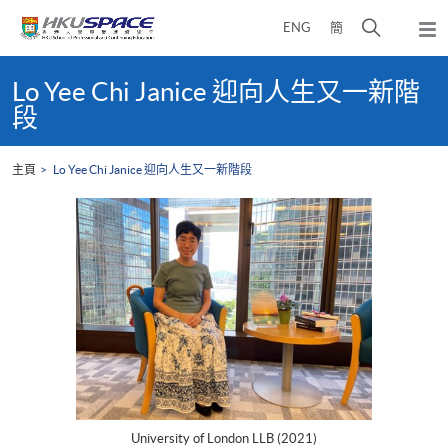
Skip
打
ENG
簡
to
彈
main
開
出
Main
content
搜
主
content
Lo Yee Chi Janice 迎向人生又一新階
選
尋
start
段
單
介
面
主頁
Lo Yee Chi Janice 迎向人生又一新階段
University of London LLB (2021)