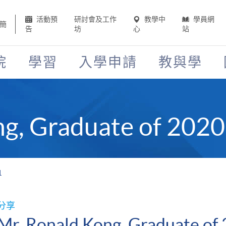
活動預
研討會及工作
教學中
學員網
簡
告
坊
心
站
院
學習
入學申請
教與學
ng, Graduate of 202
1
分享
Mr. Ronald Kong, Graduate o