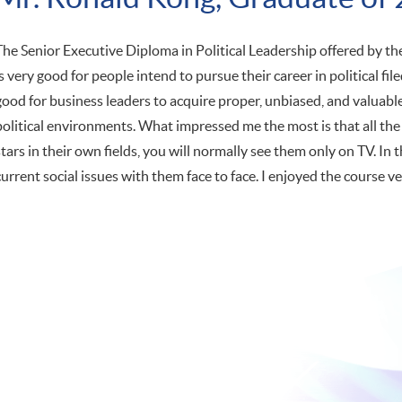
The Senior Executive Diploma in Political Leadership offered by th
is very good for people intend to pursue their career in political file
good for business leaders to acquire proper, unbiased, and valu
political environments. What impressed me the most is that all the
stars in their own fields, you will normally see them only on TV. In
current social issues with them face to face. I enjoyed the course 