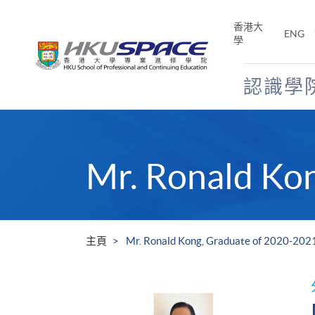
Skip
to
香港大
ENG
main
學
content
認識學
Main
content
start
Mr. Ronald Ko
主頁
Mr. Ronald Kong, Graduate of 2020-202