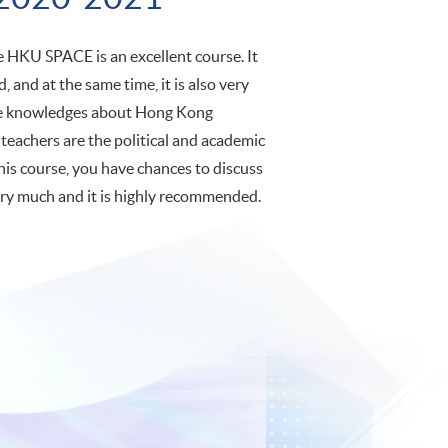
e HKU SPACE is an excellent course. It
d, and at the same time, it is also very
able knowledges about Hong Kong
 teachers are the political and academic
 this course, you have chances to discuss
very much and it is highly recommended.