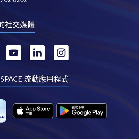
的社交媒體
轉
轉
轉
轉
到
到
到
到
facebook
youtube
linkedin
instagram
 SPACE 流動應用程式