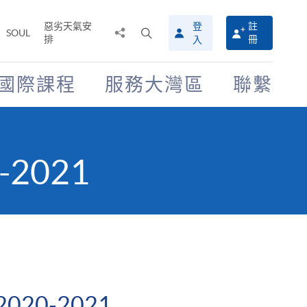
惡劣天氣安
登
註
分
打
SOUL
排
冊
入
享
開
至
搜
尋
國際課程
服務大灣區
聯繫
介
面
0-2021
f 2020-2021