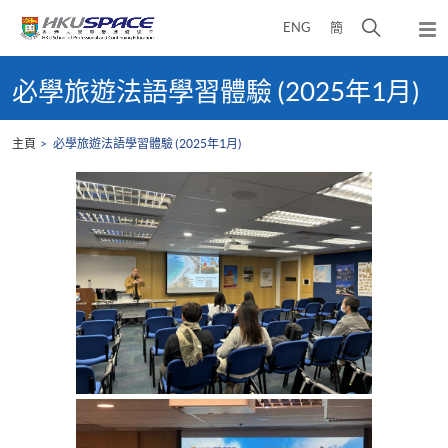
Skip
打
ENG
簡
to
彈
main
開
出
Main
content
搜
主
content
必學旅遊法語學習體驗 (2025年1月)
選
尋
start
單
介
主頁
必學旅遊法語學習體驗 (2025年1月)
面