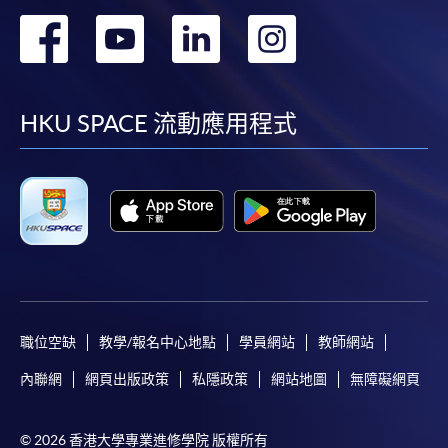
轉
轉
轉
轉
到
到
到
到
facebook
youtube
linkedin
instag
HKU SPACE 流動應用程式
職位空缺
教學/報名中心地點
學員網站
教師網站
內聯網
網頁出版政策
私隱政策
網站地圖
無障礙網頁
© 2026 香港大學專業進修學院 版權所有