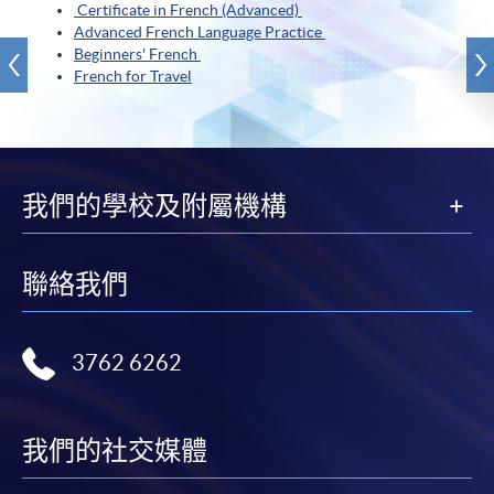
Certificate in French (Advanced)
Advanced French Language Practice
Beginners' French
French for Travel
我們的學校及附屬機構
聯絡我們
3762 6262
我們的社交媒體