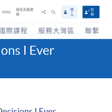
惡劣天氣安
登
註
分
打
SOUL
排
冊
入
享
開
至
搜
尋
國際課程
服務大灣區
聯繫
介
面
ons I Ever
ecisions I Ever