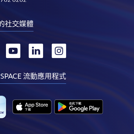
的社交媒體
轉
轉
轉
轉
到
到
到
到
facebook
youtube
linkedin
instagram
 SPACE 流動應用程式