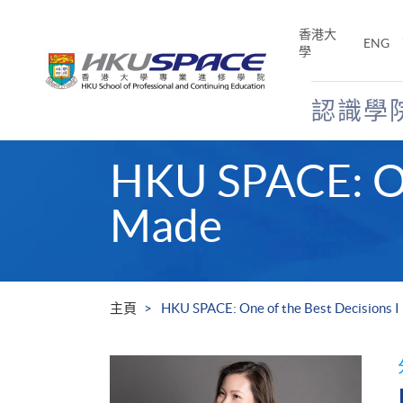
Skip
to
香港大
ENG
main
學
content
認識學
Main
HKU SPACE: One
content
start
Made
主頁
HKU SPACE: One of the Best Decisions 