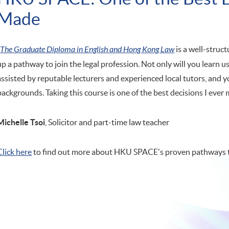
Made
“
The Graduate Diploma in English and Hong Kong Law
is a well-struc
up a pathway to join the legal profession. Not only will you learn u
assisted by reputable lecturers and experienced local tutors, and 
backgrounds. Taking this course is one of the best decisions I ever 
Michelle Tsoi
, Solicitor and part-time law teacher
Click here
to find out more about HKU SPACE's proven pathways 