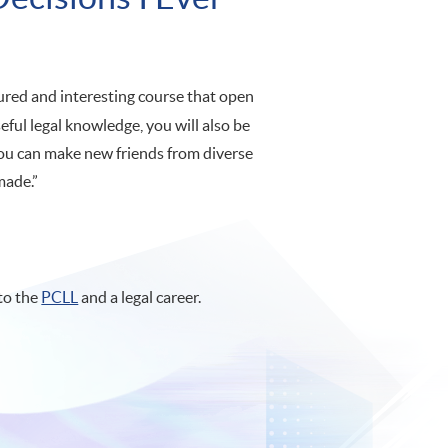
tured and interesting course that open
seful legal knowledge, you will also be
you can make new friends from diverse
made.”
to the
PCLL
and a legal career.