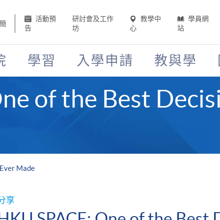
活動預
研討會及工作
教學中
學員網
簡
告
坊
心
站
院
學習
入學申請
教與學
 of the Best Decisi
I Ever Made
分享
HKU SPACE: One of the Best D