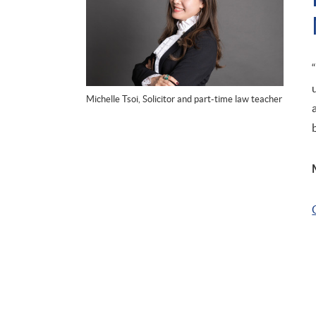
Michelle Tsoi, Solicitor and part-time law teacher