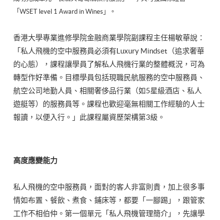
「WSET level 1 Award in Wines」。
香港大學專業進修學院金融商業學院副課程主任楊敏華說：
「私人飛機的空中服務員必須有Luxury Mindset（追求奢華
的心態），課程讓學員了解私人飛機行業的整體概況，可為
轉型作好準備。目標學員包括現職民航服務的空中服務員、
航空公司地勤人員、相關奢侈品行業（如5星級酒店、私人
遊艇等）的服務員等。課程也歡迎毫無相關工作經驗的人士
報讀，以便入行。」此課程屬資歷架構第3級。
高度應變能力
私人飛機的空中服務員，面對的客人非富則貴，加上很多事
情如布置、餐飲、煮食、鋪床等，都要「一腳踢」，跟管家
工作不相伯仲。第一個單元「私人飛機管理簡介」，先讓學