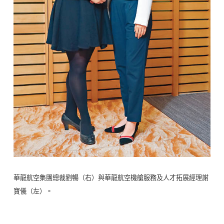
華龍航空集團總裁劉暢（右）與華龍航空機艙服務及人才拓展經理謝
寶儀（左）。