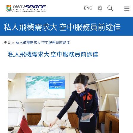
Skip
打
ENG
簡
to
彈
main
開
出
Main
content
搜
主
content
私人飛機需求大 空中服務員前途佳
選
尋
start
單
介
主頁
私人飛機需求大 空中服務員前途佳
面
私人飛機需求大 空中服務員前途佳