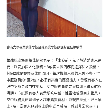
香港大學專業進修學院金融商業學院副課程主任楊敏華
華龍航空集團總裁劉暢表示：「出發前，先了解清楚客人需
要，以安排個人化服務。8成客人因商務而選擇私人飛機，
其餘2成是娛樂及休閒原因。每次機組人員的人數不多，空
中服務員約1至2位，必須有高度的應變能力。曾經有客人在
途中突然更改前往地點，空中服務員便要與機組人員就航程
溝通，亦試過有客人表示想吃中餐，惟當地餐廳尚未營業，
空中服務員於是到華人超市購買食材，並親自烹煮。翌日早
上7時，當客人見到枱上的中式早餐時，感到非常驚喜。」