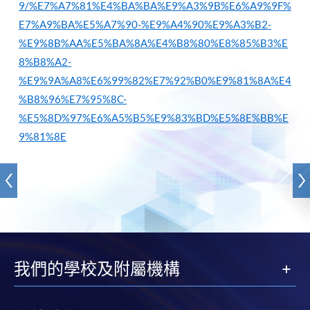
9/%E7%A7%81%E4%BA%BA%E9%A3%9B%E6%A9%9F%
E7%A9%BA%E5%A7%90-%E9%A4%90%E9%A3%B2-
%E9%8B%AA%E5%BA%8A%E4%B8%80%E8%85%B3%E
8%B8%A2-
%E9%9A%A8%E6%99%82%E7%92%B0%E9%81%8A%E4
%B8%96%E7%95%8C-
%E5%8D%97%E6%A5%B5%E9%83%BD%E5%8E%BB%E
9%81%8E
我們的學校及附屬機構