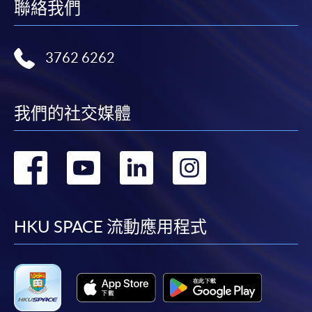
聯絡我們
3762 6262
我們的社交媒體
轉
轉
轉
轉
到
到
到
到
facebook
youtube
linkedin
instag
HKU SPACE 流動應用程式