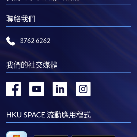
聯絡我們
3762 6262
我們的社交媒體
轉
轉
轉
轉
到
到
到
到
facebook
youtube
linkedin
instag
HKU SPACE 流動應用程式