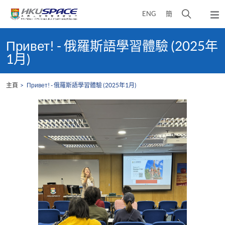
Skip
打
ENG
簡
to
彈
main
開
出
Main
content
搜
主
content
Привет! - 俄羅斯語學習體驗 (2025年
選
尋
start
1月)
單
介
面
主頁
Привет! - 俄羅斯語學習體驗 (2025年1月)