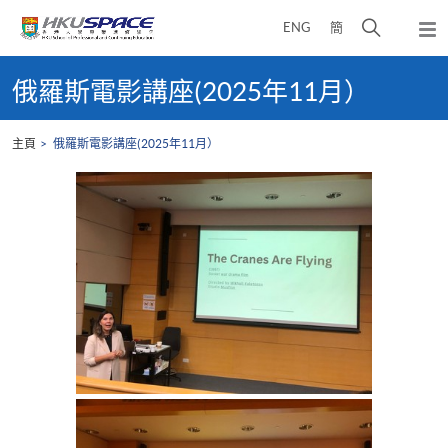
Skip
打
ENG
簡
to
彈
main
開
出
Main
content
搜
主
content
俄羅斯電影講座(2025年11月）
選
尋
start
單
介
主頁
俄羅斯電影講座(2025年11月）
面