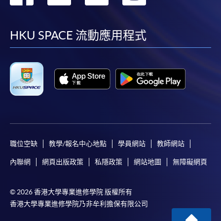
到
到
到
到
facebook
youtube
linkedin
instag
HKU SPACE 流動應用程式
職位空缺
教學/報名中心地點
學員網站
教師網站
內聯網
網頁出版政策
私隱政策
網站地圖
無障礙網頁
© 2026 香港大學專業進修學院 版權所有
香港大學專業進修學院乃非牟利擔保有限公司